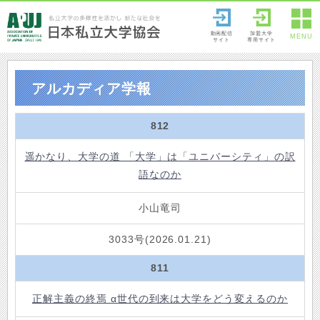
動画配信
加盟大学
MENU
サイト
専用サイト
アルカディア学報
812
遥かなり、大学の道 「大学」は「ユニバーシティ」の訳
語なのか
小山竜司
3033号(2026.01.21)
811
正解主義の終焉 α世代の到来は大学をどう変えるのか