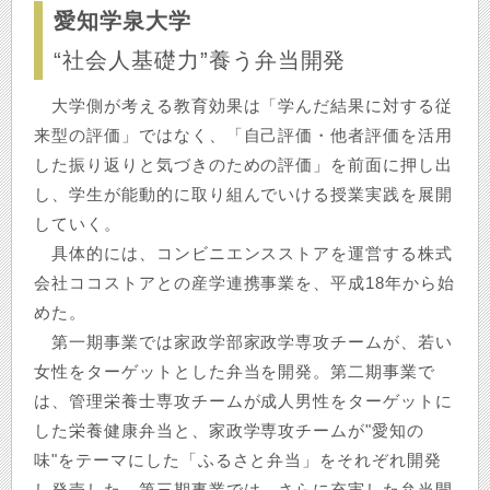
愛知学泉大学
“社会人基礎力”養う弁当開発
大学側が考える教育効果は「学んだ結果に対する従
来型の評価」ではなく、「自己評価・他者評価を活用
した振り返りと気づきのための評価」を前面に押し出
し、学生が能動的に取り組んでいける授業実践を展開
していく。
具体的には、コンビニエンスストアを運営する株式
会社ココストアとの産学連携事業を、平成18年から始
めた。
第一期事業では家政学部家政学専攻チームが、若い
女性をターゲットとした弁当を開発。第二期事業で
は、管理栄養士専攻チームが成人男性をターゲットに
した栄養健康弁当と、家政学専攻チームが"愛知の
味"をテーマにした「ふるさと弁当」をそれぞれ開発
し発売した。第三期事業では、さらに充実した弁当開