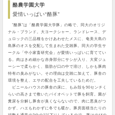
酪農学園大学
愛情いっぱい“酪豚”
"酪豚"は「酪農学園大学豚」の略で、同大のオリジ
ナル・ブランド。大ヨークシャー、ランドレース、デ
ュロックの三品種をかけあわせたメスに、奄美大島の
島豚のオスを交配して生まれた交雑豚。同大の学生サ
ークル「中小家畜研究会」が愛情いっぱいに育ててい
る。肉はきめ細かな赤身部分にサシが入り、大変ジュ
ーシーで柔らかく、脂肪が口の中で溶け、しかも豚肉
特有の臭みがない。その理由は交雑に加えて、豚舎の
環境を整え、エサの配合を工夫しているためだ。
ビニールハウスの豚舎の床に、もみ殻を90センチく
らいの高さまで敷いたバイオベットで豚を飼育。菌が
糞尿を分解し豚舎が臭くならないので、肉に悪臭がつ
かず、ハエもわかずに冬でも暖か。豚房面積当たりの
頭数を通常の3分の1以下にしているので、豚はのびの