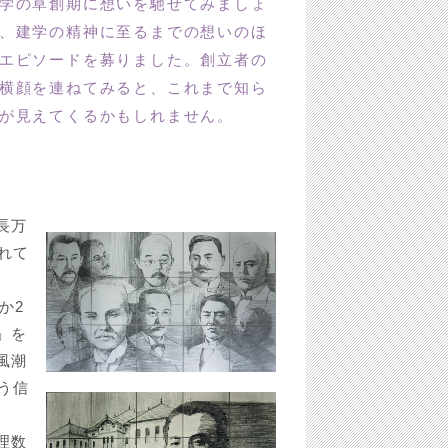
学の草創期に想いを馳せてみましょ
、建学の精神に至るまでの想いのほ
エピソードを募りました。創立者の
横顔を連ねてみると、これまで知ら
が見えてくるかもしれません。
長万
れて
か2
」を
風潮
う信
理数