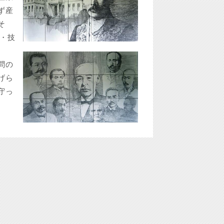
ず産
そ
学・技
問の
げら
守っ