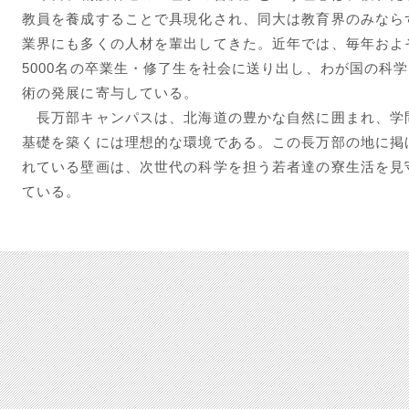
教員を養成することで具現化され、同大は教育界のみなら
業界にも多くの人材を輩出してきた。近年では、毎年およ
5000名の卒業生・修了生を社会に送り出し、わが国の科
術の発展に寄与している。
長万部キャンパスは、北海道の豊かな自然に囲まれ、学
基礎を築くには理想的な環境である。この長万部の地に掲
れている壁画は、次世代の科学を担う若者達の寮生活を見
ている。