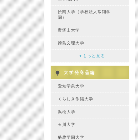
摂南大学（学校法人常翔学
園）
帝塚山大学
徳島文理大学
▼
もっと見る
大学発商品編
愛知学泉大学
くらしき作陽大学
浜松大学
玉川大学
酪農学園大学