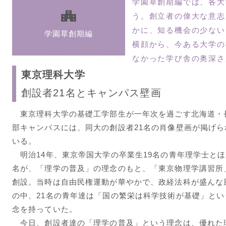
学園草創期編では、各大
う。創立者の偉大な意志
かに、知る機会の少ない
学園草創期編
横顔から、今ある大学の
なかった学び舎の奥深さ
東京理科大学
創設者21名とキャンパス壁画
東京理科大学の基礎工学部生が一年次を過ごす北海道・
部キャンパスには、同大の創設者21名の肖像壁画が掲げら
いる。
明治14年、東京帝国大学の卒業生19名の青年理学士とほ
名が、「理学の普及」の理念のもと、「東京物理学講習所
創設。当時は自由民権運動が華やかで、政経法科が盛んな
の中、21名の青年達は「国の繁栄は科学技術が基礎」とい
念を持っていた。
今日、創設者達の「理学の普及」という理念は、優れた