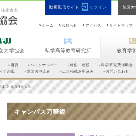
動画配信サイト
ログイン
加盟大
ホーム
お知らせ
アクセス
サイトマップ
立大学協会
私学高等教育研究所
教育学
概要
バックナンバー
特集・連載
科学研究費補助金
ィアの風
購読お申込み
広告掲載お申込み
お問い合わせ
期編
東京理科大学
キャンパス万華鏡