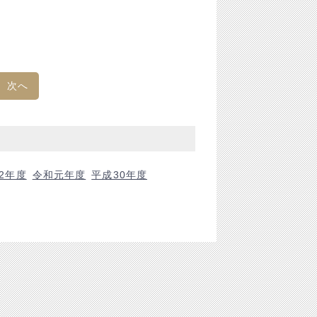
次へ
2年度
令和元年度
平成30年度