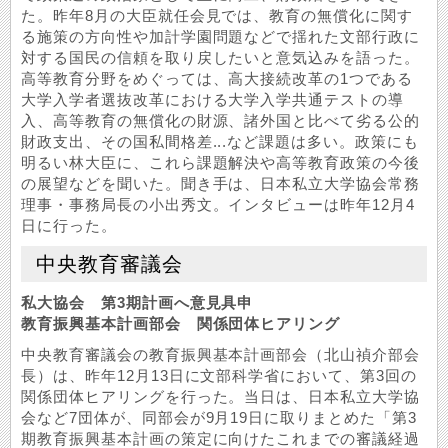
た。昨年8月の大臣就任会見では、教育の無償化に関す
る施策の方向性や加計学園問題などで揺れた文部行政に
対する国民の信頼を取り戻したいと意気込みを語った。
高等教育分野をめぐっては、高大接続改革の1つである
大学入学者選抜改革における大学入学共通テストの導
入、高等教育の無償化の財源、諸外国と比べて劣る公的
財政支出、その国私間格差...など課題は多い。政策にも
明るい林大臣に、これら課題解決や高等教育政策の今後
の展望などを聞いた。聞き手は、日本私立大学協会常務
理事・事務局長の小出秀文。インタビューは昨年12月4
日に行った。
中央教育審議会
私大協会 第3期計画へ意見具申
教育振興基本計画部会 関係団体ヒアリング
中央教育審議会の教育振興基本計画部会（北山禎介部会
長）は、昨年12月13日に文部科学省において、第3回の
関係団体ヒアリングを行った。当日は、日本私立大学協
会など7団体が、同部会が9月19日に取りまとめた「第3
期教育振興基本計画の策定に向けたこれまでの審議経過