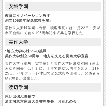
安城学園
教育にイノベーション興す
創立105周年記念式典を開く
学校法人安城学園（寺部 曉理事長）は11月22日、安城
市民会館にて創立105周年記念式典を挙行した。
美作大学
"地方大学の雄"への挑戦
美作大学創立50周年 地方を支える拠点大学宣言
美作大学（鵜﨑 実学長）と美作大学附属幼稚園（浦上
みゆき園長）はともに、今年で創立50周年を迎え、11月
25日、ベルフォーレ津山で記念式典を開催し、関係者ら
約700名が出席した。
渡辺学園
思い出偲ぶ映像で
清水司東京家政大名誉理事長 お別れの会