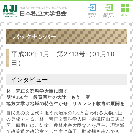
動画配信
加盟大学
MENU
サイト
専用サイト
バックナンバー
平成30年1月 第2713号（01月10
日）
インタビュー
林 芳正文部科学大臣に聞く
明治150年 教育百年の大計 もう一度
地方大学は地域の特色生かせ リカレント教育の展開を
自民党の次世代を担う政治家の1人と言われる大物大臣
の登板である。林 芳正文部科学大臣（参議院山口選挙
区、四期）は、防衛、農林水産大臣などを歴任、理論派
で政策通の政治家として主に商工、財政畑を歩んでき