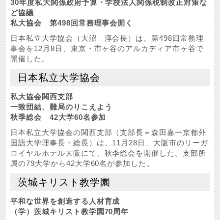
30年度私大関係政府予算・学校法人関係税制改正対策な
ど協議
私大協会 第498回常務理事会開く
日本私立大学協会（大沼 淳会長）は、第498回常務理
事会を12月8日、東京・市ヶ谷のアルカディア市ヶ谷で
開催した。
日本私立大学協会
私大協会関西支部
一致団結、難局のりこえよう
秋季総会 42大学60名参加
日本私立大学協会の関西支部（支部長＝森田嘉一京都外
国語大学理事長・総長）は、11月28日、大阪市のリーガ
ロイヤルホテル大阪にて、秋季総会を開催した。支部所
属の79大学から42大学60名が参加した。
茨城キリスト教学園
平和な世界を創造する人材育成
（学）茨城キリスト教学園70周年