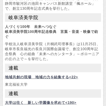
静岡市駿河区の池田キャンパス新館講堂「楓ホール」
で、創立130周年記念式典を挙行した。
岐阜済美学院
人づくり100年 未来へつなぐ
岐阜済美学院100周年記念祭典 言葉・音楽・映像で紡
ぐ
学校法人岐阜済美学院（片桐武司理事長）は11月25日、
岐阜市長良福光の長良川国際会議場で、創立100周年記
念祭典 心の組曲「未来へのカンタータ」～ポローニア
の丘の上で～を挙行した。
連載
地域共創の現場 地域の力を結集する<22>
東北福祉大学
連載
大学は往く 新しい学園像を求めて<190>