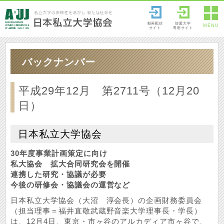
動画配信
加盟大学
MENU
サイト
専用サイト
バックナンバー
平成29年12月 第2711号（12月20
日）
日本私立大学協会
30年度事業計画策定に向け
私大協会 拡大合同研究会を開催
連携した研究・協議が必要
今後の研修会・協議会の運営など
日本私立大学協会（大沼 淳会長）の企画財務委員会
（担当理事＝福井直敬武蔵野音楽大学理事長・学長）
は、12月4日、東京・市ヶ谷のアルカディア市ヶ谷で、