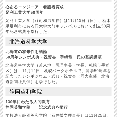
心あるエンジニア・看護者育成
足利工業大学50周年
足利工業大学（荘司和男学長）は11月19日（日）、栃木
県足利市にある同大学大前キャンパスにおいて創立50周
年記念式典を挙行した。
北海道科学大学
北海道の将来性を議論
50周年シンポ式典・祝賀会 手嶋龍一氏の基調講演
北海道科学大学（苫米地 司理事長・学長、札幌市手稲
区）は、11月12日、札幌パークホテルで、開学50周年を
記念したシンポジウム・式典・祝賀会（同大主催、北海
道新聞社共催）を挙行した。
静岡英和学院
130年にわたる人間教育
静岡英和学院 記念式典を挙行
学校法人静岡英和学院（石井博文理事長）は11月25日、