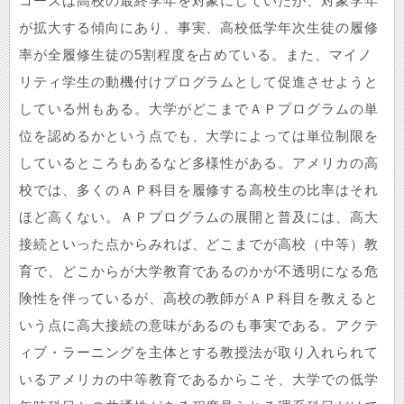
コースは高校の最終学年を対象にしていたが、対象学年
が拡大する傾向にあり、事実、高校低学年次生徒の履修
率が全履修生徒の5割程度を占めている。また、マイノ
リティ学生の動機付けプログラムとして促進させようと
している州もある。大学がどこまでＡＰプログラムの単
位を認めるかという点でも、大学によっては単位制限を
しているところもあるなど多様性がある。アメリカの高
校では、多くのＡＰ科目を履修する高校生の比率はそれ
ほど高くない。ＡＰプログラムの展開と普及には、高大
接続といった点からみれば、どこまでが高校（中等）教
育で、どこからが大学教育であるのかが不透明になる危
険性を伴っているが、高校の教師がＡＰ科目を教えると
いう点に高大接続の意味があるのも事実である。アクテ
ィブ・ラーニングを主体とする教授法が取り入れられて
いるアメリカの中等教育であるからこそ、大学での低学