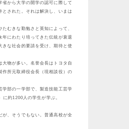
学省から大学の開学の認可に際して
件とされた。それは解決し、いまは
ひたむきな勤勉さと英知によって、
永年にわたり培ってきた伝統が衰退
大きな社会的要請を受け、期待と使
は大物が多い。名誉会長はトヨタ自
製作所元取締役会長（現相談役）の
芸学部の一学部で、製造技能工芸学
に約1200人の学生が学ぶ。
だが、そうでもない。普通高校が全