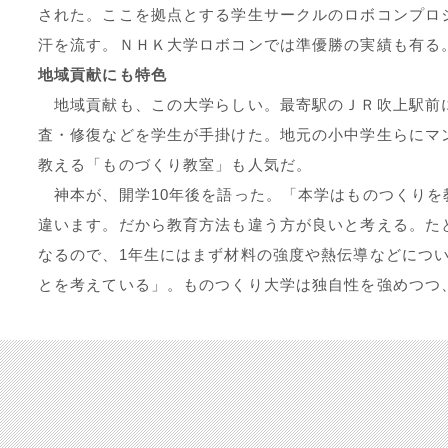
された。ここを拠点とする学生サークルのロボコンプロ
汗を流す。ＮＨＫ大学ロボコンでは準優勝の実績も有る
地域貢献にも特色
地域貢献も、この大学らしい。最寄駅のＪＲ吹上駅前
査・修復などを学生が手掛けた。地元の小中学生らにマ
教える「ものづくり教室」も人気だ。
神本が、開学10年後を語った。「本学はものつくりを
違います。だから教育方法も違う方が良いと考える。た
なるので、1年生にはまず材料の強度や熱伝導などにつ
とを考えている」。ものつくり大学は独自性を強めつつ