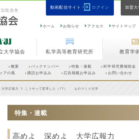
動画配信サイト
ログイン
加盟大
ホーム
お知らせ
アクセス
サイトマップ
立大学協会
私学高等教育研究所
教育学
概要
バックナンバー
特集・連載
科学研究費補助金
ィアの風
購読お申込み
広告掲載お申込み
お問い合わせ
 大学広報力
こうやって変革した（77） ものつくり大学
特集・連載
高めよ 深めよ 大学広報力