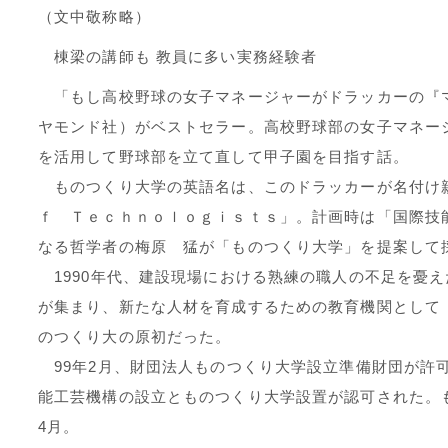
（文中敬称略）
棟梁の講師も 教員に多い実務経験者
「もし高校野球の女子マネージャーがドラッカーの『
ヤモンド社）がベストセラー。高校野球部の女子マネー
を活用して野球部を立て直して甲子園を目指す話。
ものつくり大学の英語名は、このドラッカーが名付け
ｆ Ｔｅｃｈｎｏｌｏｇｉｓｔｓ」。計画時は「国際技
なる哲学者の梅原 猛が「ものつくり大学」を提案して
1990年代、建設現場における熟練の職人の不足を憂
が集まり、新たな人材を育成するための教育機関として
のつくり大の原初だった。
99年2月、財団法人ものつくり大学設立準備財団が許可
能工芸機構の設立とものつくり大学設置が認可された。
4月。