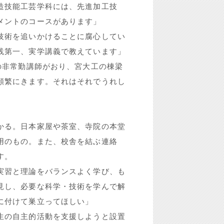
造技能工芸学科には、先進加工技
メントのコースがあります」
技術を追いかけることに腐心してい
践第一、実学講義で教えています」
の非常勤講師がおり、宮大工の棟梁
頻繁にきます。それはそれでうれし
かる。日本家屋や茶室、寺院の本堂
用のもの。また、校舎を結ぶ連絡
す。
実習と理論をバランスよく学び、も
見し、必要な科学・技術を学んで解
に付けて巣立ってほしい」
生の自主的活動を支援しようと設置