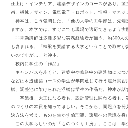
仕上げ・インテリア、建築デザインのコースがあり。製
術、機械デザイン、電気電子・ロボット、情報・マネジ
神本は、こう強調した。「他の大学の工学部は、先端
ますが、本学では、すぐにでも現場で適応できるよう実
非常勤講師は多種多彩な実務経験者が揃う。約300人
も含まれる。「棟梁を要請する大学ということで取材が
いのですが…」と神本。
校内に学生の「作品」
キャンパスを歩くと、建築中や修繕中の建造物にぶつ
などは木造建築コースの学生が年間通じて行う屋外実習
橋、調整池に架けられた浮橋は学生の作品だ。神本が話
「卒業後、大工になる者も、設計管理に関わる者も、
のづくりの本質を知ってほしい。そこから、問題点を発
決方法を考え、ものを生かす倫理観、環境への意識を身
この大学らしいのが「ものつくり工房」。ここは、学