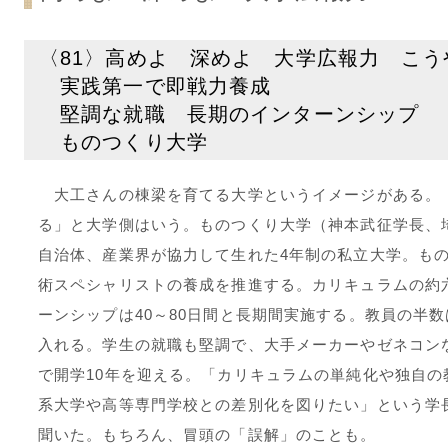
〈81〉高めよ 深めよ 大学広報力 こう
実践第一で即戦力養成
堅調な就職 長期のインターンシップ
ものつくり大学
大工さんの棟梁を育てる大学というイメージがある。
る」と大学側はいう。ものつくり大学（神本武征学長、
自治体、産業界が協力して生れた4年制の私立大学。も
術スペシャリストの養成を推進する。カリキュラムの約
ーンシップは40～80日間と長期間実施する。教員の半
入れる。学生の就職も堅調で、大手メーカーやゼネコン
で開学10年を迎える。「カリキュラムの単純化や独自
系大学や高等専門学校との差別化を図りたい」という学
聞いた。もちろん、冒頭の「誤解」のことも。