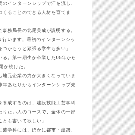
間のインターンシップで汗を流し、
つくることのできる人材を育てま
で事務局長の北尾美成が説明する。
たり行います。最初のインターンシッ
をつかもうと頑張る学生も多い」
る。第一期生が卒業した05年から
北尾が続けた。
も地元企業の力が大きくなっていま
昨年あたりからインターンシップ先
を養成するのは、建設技能工芸学科
わりたい人のコースで、全体の一部
ことも書いて欲しい」
工芸学科には、ほかに都市・建築、