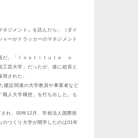
マネジメント』を読んだら」（ダイ
ジャーがドラッカーのマネジメント
親だ。「Ｉｎｓｔｉｔｕｔｅ ｏ
能工芸大学」だったが、後に総長と
採用された。
えた建設関連の大学教員や事業者など
「職人大学構想」を打ち出した。も
され、00年12月、学校法人国際技
ものつくり大学が開学したのは01年