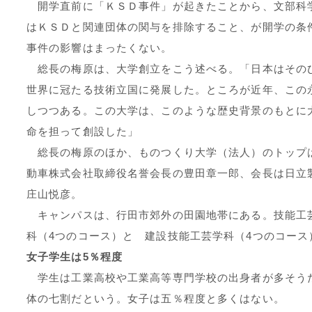
開学直前に「ＫＳＤ事件」が起きたことから、文部科
はＫＳＤと関連団体の関与を排除すること、が開学の条
事件の影響はまったくない。
総長の梅原は、大学創立をこう述べる。「日本はその
世界に冠たる技術立国に発展した。ところが近年、この
しつつある。この大学は、このような歴史背景のもとに
命を担って創設した」
総長の梅原のほか、ものつくり大学（法人）のトップ
動車株式会社取締役名誉会長の豊田章一郎、会長は日立
庄山悦彦。
キャンパスは、行田市郊外の田園地帯にある。技能工
科（4つのコース）と 建設技能工芸学科（4つのコース）
女子学生は5％程度
学生は工業高校や工業高等専門学校の出身者が多そう
体の七割だという。女子は五％程度と多くはない。