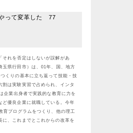
やって変革した 77
「それを否定はしないが誤解があ
埼玉県行田市）は、01年、国、地方
のつくりの基本に立ち返って技能・技
六割は実験実習で占められ、インタ
数は企業出身者で実践的な教育に力を
など優良企業に就職している。今年
の教育プログラムをつくり、他の理工
長に、これまでとこれからの改革を