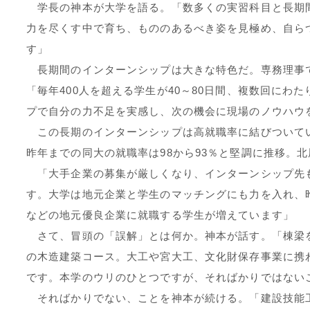
学長の神本が大学を語る。「数多くの実習科目と長期
力を尽くす中で育ち、もののあるべき姿を見極め、自ら
す」
長期間のインターンシップは大きな特色だ。専務理事
「毎年400人を超える学生が40～80日間、複数回にわ
プで自分の力不足を実感し、次の機会に現場のノウハウ
この長期のインターンシップは高就職率に結びついてい
昨年までの同大の就職率は98から93％と堅調に推移。
「大手企業の募集が厳しくなり、インターンシップ先
す。大学は地元企業と学生のマッチングにも力を入れ、
などの地元優良企業に就職する学生が増えています」
さて、冒頭の「誤解」とは何か。神本が話す。「棟梁
の木造建築コース。大工や宮大工、文化財保存事業に携
です。本学のウリのひとつですが、そればかりではない
そればかりでない、ことを神本が続ける。「建設技能