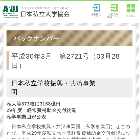
動画配信
加盟大学
MENU
サイト
専用サイト
バックナンバー
平成30年3月 第2721号（03月28
日）
日本私立学校振興・共済事業
団
私大等873校に3168億円
29年度 経常費補助金交付状況
私学事業団が公表
日本私立学校振興・共済事業団（私学事業団）はこの
たび、平成29年度私立大学等経常費補助金交付状況につ