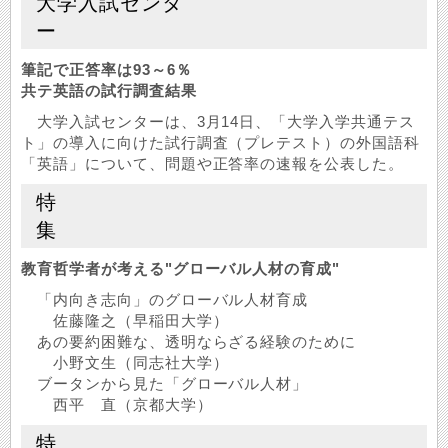
大学入試センタ
ー
筆記で正答率は93～6％
共テ英語の試行調査結果
大学入試センターは、3月14日、「大学入学共通テス
ト」の導入に向けた試行調査（プレテスト）の外国語科
「英語」について、問題や正答率の速報を公表した。
特
集
教育哲学者が考える"グローバル人材の育成"
「内向き志向」のグローバル人材育成
佐藤隆之（早稲田大学）
あの要約困難な、透明ならざる経験のために
小野文生（同志社大学）
ブータンから見た「グローバル人材」
西平 直（京都大学）
特