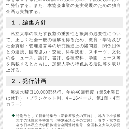
て発行する。また、本協会事業の充実発展のための独自
企画も実施する。
１．編集方針
私立大学の果たす役割の重要性と振興の必要性につい
て、正しく社会一般の理解を得るため、教育・学術及び
社会貢献・管理運営等の研究推進上の諸問題、関係団体
との連携、国際協力・交流、科学技術、スポーツ、文化
の各ニュース、論評、書評、各種資料、学園ニュース等
を掲載するとともに、加盟大学の特色ある活動等を取り
上げる。
２．発行計画
毎週水曜日10,000部発行、年約40回程度（第5水曜日
は休刊）〈ブランケット判、4～16ページ、第1面・4面
カラー〉
特別号として新春特集号（新春座談会の実施）、地方中小規模
大学の活性化等特集号（特別座談会等の実施）、春季・秋季総
会や日本私立大学団体連合会関連特集号、全国私立大学入学要