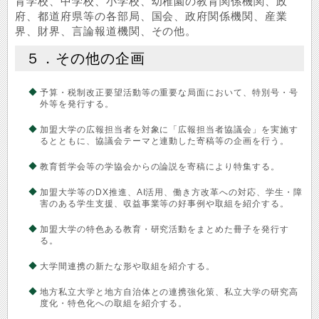
育学校、中学校、小学校、幼稚園の教育関係機関、政
府、都道府県等の各部局、国会、政府関係機関、産業
界、財界、言論報道機関、その他。
５．その他の企画
予算・税制改正要望活動等の重要な局面において、特別号・号
外等を発行する。
加盟大学の広報担当者を対象に「広報担当者協議会」を実施す
るとともに、協議会テーマと連動した寄稿等の企画を行う。
教育哲学会等の学協会からの論説を寄稿により特集する。
加盟大学等のDX推進、AI活用、働き方改革への対応、学生・障
害のある学生支援、収益事業等の好事例や取組を紹介する。
加盟大学の特色ある教育・研究活動をまとめた冊子を発行す
る。
大学間連携の新たな形や取組を紹介する。
地方私立大学と地方自治体との連携強化策、私立大学の研究高
度化・特色化への取組を紹介する。