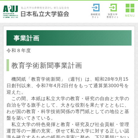
動画配信
加盟大学
MENU
サイト
専用サイト
事業計画
令和８年度
教育学術新聞事業計画
機関紙「教育学術新聞」（週刊）は、昭和28年9月15
日創刊以来、令和7年4月2日付をもって通算第3000号を
迎えた。
この間、本紙は私立大学の教育・研究の自由と大学の
自治を守る旗手として、大きな役割を果たすとともに、
わが国の教育・科学技術関係の専門紙としての地位と基
盤を築いてきている。
私立大学の特色発揮と教育・研究及び社会貢献・管理
運営等の一層の充実、併せて私立大学に対する正しい認
識を確立するための紙面の充実に努め、下記要領におい