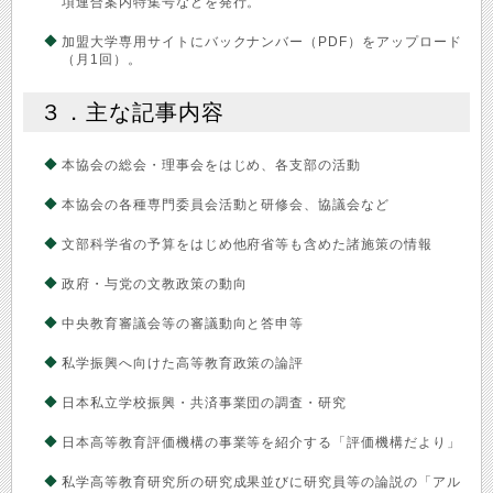
項連合案内特集号などを発行。
加盟大学専用サイトにバックナンバー（PDF）をアップロード
（月1回）。
３．主な記事内容
本協会の総会・理事会をはじめ、各支部の活動
本協会の各種専門委員会活動と研修会、協議会など
文部科学省の予算をはじめ他府省等も含めた諸施策の情報
政府・与党の文教政策の動向
中央教育審議会等の審議動向と答申等
私学振興へ向けた高等教育政策の論評
日本私立学校振興・共済事業団の調査・研究
日本高等教育評価機構の事業等を紹介する「評価機構だより」
私学高等教育研究所の研究成果並びに研究員等の論説の「アル