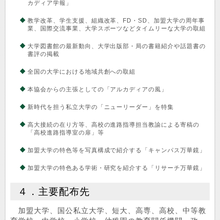
カディア学報」
教学改革、学生支援、組織改革、FD・SD、加盟大学の周年事
業、国際交流事業、大学スポーツなどタイムリーな大学の取組
大学図書館の最新動向、大学出版部・局の書籍紹介や話題書の
書評の掲載
全国の大学における地域共創への取組
本協会からの主張としての「アルカディアの風」
新時代を担う私立大学の「ニューリーダー」を特集
高大接続の在り方等、高校の進路指導担当教諭による寄稿の
「高校進路指導室の扉」等
加盟大学の特色等を写真構成で紹介する「キャンパス万華鏡」
加盟大学の特色ある学術・研究を紹介する「リサーチ万華鏡」
４．主要配布先
加盟大学、国公私立大学、短大、高専、高校、中等教