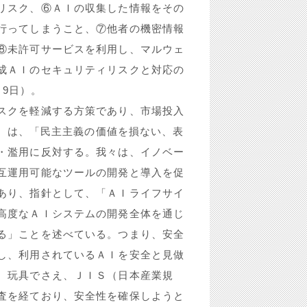
リスク、⑥ＡＩの収集した情報をその
行ってしまうこと、⑦他者の機密情報
⑧未許可サービスを利用し、マルウェ
成ＡＩのセキュリティリスクと対応の
月9日）。
クを軽減する方策であり、市場投入
ス）は、「民主主義の価値を損ない、表
・濫用に反対する。我々は、イノベー
互運用可能なツールの開発と導入を促
あり、指針として、「ＡＩライフサイ
高度なＡＩシステムの開発全体を通じ
る」ことを述べている。つまり、安全
し、利用されているＡＩを安全と見做
、玩具でさえ、ＪＩＳ（日本産業規
査を経ており、安全性を確保しようと