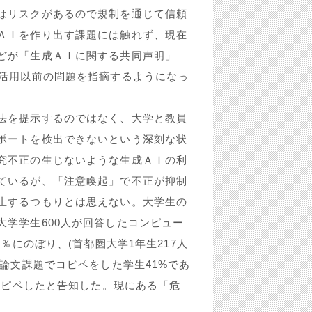
はリスクがあるので規制を通じて信頼
ＡＩを作り出す課題には触れず、現在
どが「生成ＡＩに関する共同声明」
利活用以前の問題を指摘するようになっ
法を提示するのではなく、大学と教員
ポートを検出できないという深刻な状
究不正の生じないような生成ＡＩの利
ているが、「注意喚起」で不正が抑制
止するつもりとは思えない。大学生の
学学生600人が回答したコンピュー
％にのぼり、(首都圏大学1年生217人
小論文課題でコピペをした学生41%であ
がコピペしたと告知した。現にある「危