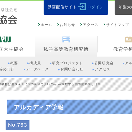
動画配信サイト
ログイン
加盟大
ホーム
お知らせ
アクセス
サイトマップ
立大学協会
私学高等教育研究所
教育学
概要
構成員
研究プロジェクト
公開研究会
ア
等の刊行
データベース
お問い合わせ
アクセス
学教育は生成ＡＩに前のめりでよいのか ―乖離する国際的動向と日本
アルカディア学報
No.763