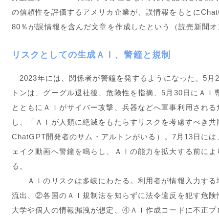
の信頼性を評価するアメリカ企業が、誤情報をもとにChat
80％が誤情報を含んだ文章を作成したという（読売新聞オン
リスクとしての生成ＡＩ、警鐘と規制
2023年には、関係者が警鐘を発するようになった。5月
トンは、グーグル退社後、危険性を指摘、5月30日にＡＩ
とともにＡＩがサイバー攻撃、兵器などへ軍事利用される
し、「ＡＩが人類に絶滅をもたらすリスクを考慮すべき共
ChatGPT開発者のサム・アルトンがいる）。7月13日
ェイク動画へ警鐘を鳴らし、ＡＩの能力を拡大する前によ
る。
ＡＩのリスクは多岐にわたる。利用者が情報入力する場
流出、②各国のＡＩ規制法を知らずに法令違反を犯す危険
大学や個人の情報漏洩が想定、④ＡＩ作成コードに不正プ