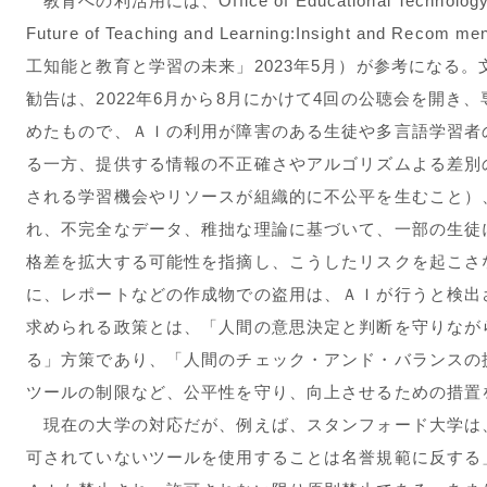
教育への利活用には、
Office of Educational Technology.
Future of Teaching and Learning:Insight and Recom me
工知能と教育と学習の未来」2023年5月）が参考になる。
勧告は、2022年6月から8月にかけて4回の公聴会を開き
めたもので、ＡＩの利用が障害のある生徒や多言語学習者
る一方、提供する情報の不正確さやアルゴリズムよる差別
される学習機会やリソースが組織的に不公平を生むこと）
れ、不完全なデータ、稚拙な理論に基づいて、一部の生徒
格差を拡大する可能性を指摘し、こうしたリスクを起こさ
に、レポートなどの作成物での盗用は、ＡＩが行うと検出
求められる政策とは、「人間の意思決定と判断を守りなが
る」方策であり、「人間のチェック・アンド・バランスの
ツールの制限など、公平性を守り、向上させるための措置
現在の大学の対応だが、例えば、スタンフォード大学は
可されていないツールを使用することは名誉規範に反する