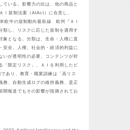
している。影響力の比は、他の商品と
Ｉ規制法案（AIAct）に合意し、
る米欧中の規制動向最前線 欧州『ＡＩ
分類し、リスクに応じた規制を適用す
対象となる。分類は、生命・人権に直
・安全、人権、社会的・経済的利益に
ないが透明性の必要、コンテンツが対
る「限定リスク」、ＡＩを利用したビ
階であり、教育・職業訓練は「高リス
義務、自動生成ログの維持義務、是正
新聞報道でもその影響が指摘されてお