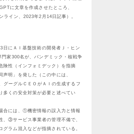
GPTに文章を作成させたところ、
ライン、2023年2月14日記事）。
23日にＡＩ基盤技術の開発者Ｊ・ヒン
専門家300名が、パンデミック・核戦争
危険性（インフォミデック）を指摘
同声明」を発した（この中には、
には、グーグルＣＥＯがＡＩの生成するフ
り多くの安全対策が必要と述べてい
合には、①機密情報の誤入力と情報
性、③サービス事業者の管理不備で、
ログラム混入などが指摘されている。