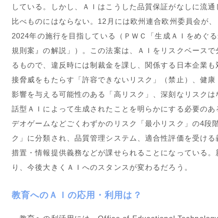
している。しかし、ＡＩはこうした品質保証がなしに流通
比べものにはならない。12月には欧州連合欧州委員会が、Ａ
2024年の施行を目指している（ＰＷＣ「生成ＡＩをめぐ
規則案』の解説」）。この法案は、ＡＩをリスクベースで
るもので、違反時には制裁金を課し、関係する日本企業も
接脅威をもたらす「許容できないリスク」（禁止）、健康
影響を与える可能性のある「高リスク」、深刻なリスクは
話型ＡＩによって生成されたことを明らかにする必要のあ
デオゲームなどごくわずかのリスク「最小リスク」の4段
ク」に分類され、品質管理システム、適合性評価を受ける
措置・情報提供義務などが課せられることになっている。
り、今後大きくＡＩへのスタンスが変わるだろう。
教育へのＡＩの応用・利用は？