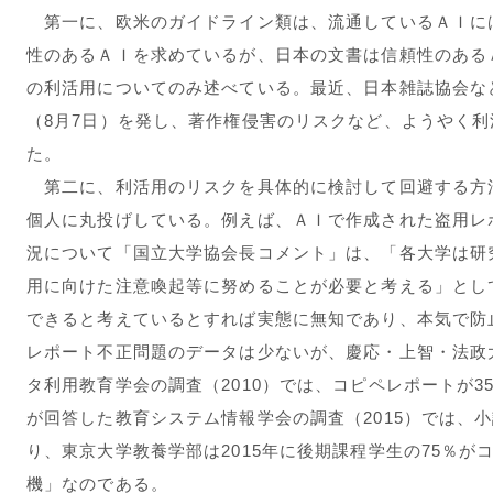
第一に、欧米のガイドライン類は、流通しているＡＩに
性のあるＡＩを求めているが、日本の文書は信頼性のある
の利活用についてのみ述べている。最近、日本雑誌協会な
（8月7日）を発し、著作権侵害のリスクなど、ようやく
た。
第二に、利活用のリスクを具体的に検討して回避する方
個人に丸投げしている。例えば、ＡＩで作成された盗用レ
況について「国立大学協会長コメント」は、「各大学は研
用に向けた注意喚起等に努めることが必要と考える」とし
できると考えているとすれば実態に無知であり、本気で防
レポート不正問題のデータは少ないが、慶応・上智・法政大
タ利用教育学会の調査（2010）では、コピペレポートが35
が回答した教育システム情報学会の調査（2015）では、
り、東京大学教養学部は2015年に後期課程学生の75％
機」なのである。