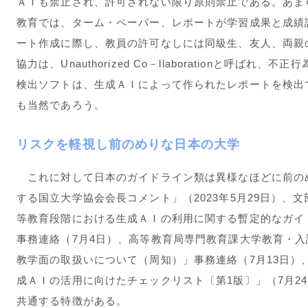
ＡＩも禁止され、許可されない限り原則禁止である。あま
教育では、ターム・ペーパー、レポートが学習成果と成績
ート作成に際し、教員の許可なしには同級生、友人、両親
協力は、Unauthorized Co－llaborationと呼ばれ、不正
検出ソフトは、生成ＡＩによって作られたレポートを検出
も当然であろう。
リスクを軽視し前のめりな日本の大学
これに対して日本のガイドライン類は異様なほどに前の
する国立大学協会会長コメント」（2023年5月29日）、
等教育段階における生成ＡＩの利用に関する暫定的なガイ
事務連絡（7月4日）、高等教育局専門教育課大学教育・
教学面の取扱いについて（周知）」事務連絡（7月13日）
成ＡＩの活用に向けたチェックリスト〔第1版〕」（7月2
共通する特徴がある。