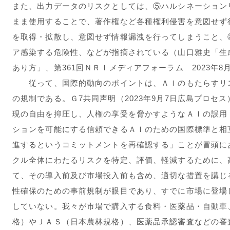
また、出力データのリスクとしては、⑤ハルシネーション
まま使用することで、著作権など各種権利侵害を意図せず
を取得・拡散し、意図せず情報漏洩を行ってしまうこと、
ア感染する危険性、などが指摘されている（山口雅史「生
あり方」、第361回ＮＲＩメディアフォーラム 2023年8
従って、国際的動向のポイントは、ＡＩのもたらすリス
の規制である。Ｇ7共同声明（2023年9月7日広島プロセ
現の自由を抑圧し、人権の享受を脅かすようなＡＩの誤用
ションを可能にする信頼できるＡＩのための国際標準と相
進するというコミットメントを再確認する」ことが冒頭に
クル全体にわたるリスクを特定、評価、軽減するために、
て、その導入前及び市場投入前も含め、適切な措置を講じ
性確保のための事前規制が眼目であり、すでに市場に登場
していない。我々が市場で購入する食料・医薬品・自動車
格）やＪＡＳ（日本農林規格）、医薬品承認審査などの審