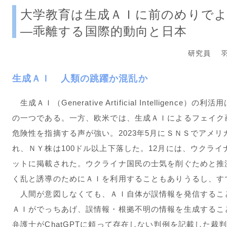
大学教育は生成ＡＩに前のめりで
―乖離する国際的動向と日本
研究員 羽
生成ＡＩ 人類の跳躍か混乱か
生成ＡＩ（Generative Artificial Intelligen
の一つである。一方、欧米では、生成ＡＩによるフェイク
危険性を指摘する声が強い。2023年5月にＳＮＳでアメ
れ、ＮＹ株は100ドル以上下落した。12月には、ウクラ
ットに掲載された。ウクライナ国民の士気を削ぐためと推
く乱と誘導のためにＡＩを利用することもありうるし、す
人間が意図しなくても、ＡＩ自体が誤情報を発信するこ
ＡＩがでっちあげ、誤情報・根拠不明の情報を生成すること
弁護士がChatGPTに頼って存在しない判例を記載した