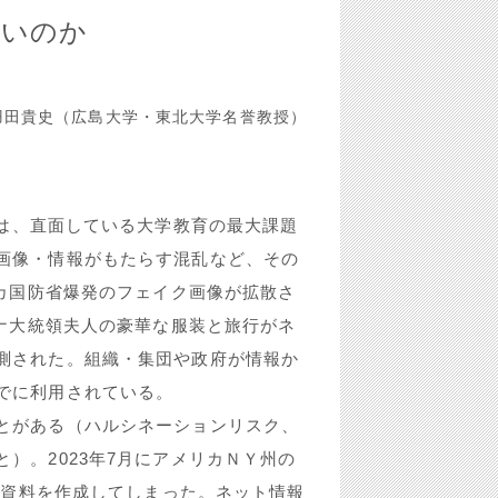
よいのか
田貴史（広島大学・東北大学名誉教授）
ce）の利活用は、直面している大学教育の最大課題
画像・情報がもたらす混乱など、その
リカ国防省爆発のフェイク画像が拡散さ
イナ大統領夫人の豪華な服装と旅行がネ
測された。組織・集団や政府が情報か
でに利用されている。
とがある（ハルシネーションリスク、
）。2023年7月にアメリカＮＹ州の
裁判資料を作成してしまった。ネット情報