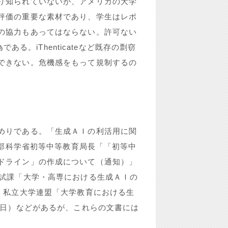
り知られていないが、アメリカの大学
評価の重要な素材であり、学生はレポ
の協力もあってはならない。許可ない
行為である。iThenticateなど既存の剽窃
できない。危機感をもって規制するの
めりである。「生成ＡＩの利活用に関
文部科学省初等中等教育局長「「初等中
ドライン」の作成について（通知）」
入試課「大学・高専における生成ＡＩの
、私立大学連盟「大学教育における生
4日）などがあるが、これらの文書には