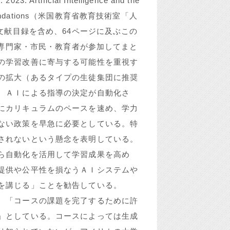
 2023. Artificial Intelligence and the
ndations
（米国教育省教育技術室「人
文献目録を含め、64ページに及ぶこの
、専門家・市民・教育者が参加してまと
の学習改善に寄与する可能性を重視す
の拡大（あるタイプの生徒集団に推奨
、ＡＩによる指導の決定が自動化さ
にカリキュラムのペースを速め、学力
ない政策を早急に必要としている。特
されないという懸念を表明している。
ら自動化を活用して学習成果を高め
提供や公平性を損なうＡＩシステムや
を講じる」ことを勧告している。
、「コースの課題を完了するために許
」としている。コースによっては生成