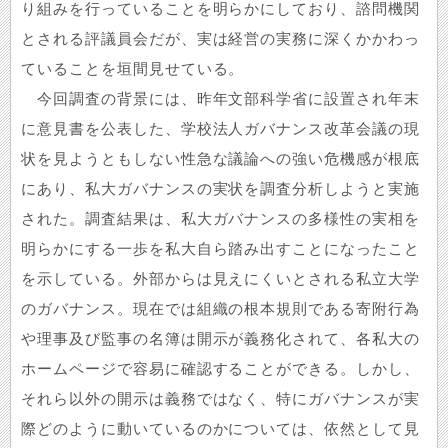
り組みを行っていることを明らかにしており、諮問機関
とされる評議員会だが、実は経営の実務に深くかかわっ
ていることを垣間見せている。
今回調査の背景には、昨年文部科学省に設置され年末
に意見書を公表した、学校法人ガバナンス改革会議の現
状を見ようともしない性急な議論への強い危機感が根底
にあり、私大ガバナンスの実状を調査分析しようと実施
された。調査結果は、私大ガバナンスの多様性の実相を
明らかにする一歩を私大自ら踏み出すことになったこと
を示している。外部からは見えにくいとされる私立大学
のガバナンス。現在では組織の根本規則である寄附行為
や理事及び監事の名簿は開示が義務化されて、各私大の
ホームページで容易に確認することができる。しかし、
それら以外の開示は義務ではなく、特にガバナンスが実
際どのように動いているのかについては、依然として見