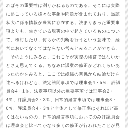
ればその重要性は測りかねるものである。そこには実際
に起こっている様々な事象や問題が含まれており、当該
私大に係る情報が豊富に存在する。決まりきった重要事
項よりも、生きている現実の中で起きているものについ
て、検討したり、何らかの判断を行うという意味で、経
営においてなくてはならない営みとみることができる。
そのようにみると、これこそが実際の経営ではないか
とさえ思えてくる。ちなみに議案の修正がどれくらいあ
ったのかをみると、ここでは紙幅の関係から結論だけを
述べるけれども、法定諮問事項では理事会4・5％、評議
員会4・1％、法定事項以外の重要事項では理事会2・
4％、評議員会2・3％、日常的経営事項では理事会3・
0％、評議員会4・3％と全体として修正率はそれほど高
くはないものの、日常的経営事項においてのみ評議員会
は理事会と比べてかなり多くの修正が行われたことが見