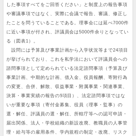
した事項すべてをご回答ください」と制度上の報告事項
や審議事項ではなく、実際に会議で報告、審議、修正し
たことを問うていることである。理事会には延べ7000件
に近い事項が付され、評議員会は5000件余りとなってい
る（図表1）。
設問には予算及び事業計画から入学状況等まで24項目
が挙げられており、これを私学法において評議員会への
諮問事項として定められている法定諮問事項（予算及び
事業計画、中期的な計画、借入金、役員報酬、寄附行為
の変更、合併、解散、収益事業・附属事業・関連事業、
決算・事業実績の報告の9項目）、法定諮問事項ではな
いが重要な事項（寄付金募集、役員（理事・監事）の
選・解任、評議員の選・解任、所轄庁等への認可申請・
届出関係、法人・学校組織の新設改廃、教職員の人事管
理・給与等の雇用条件、学内規程の制定・改廃、リスク