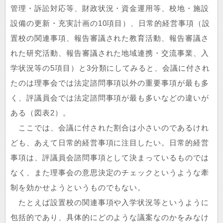
管理・訴訟対応等、財政状況・資金運用等、校地・施設
設備の更新・充実計画の10項目）、日常的経営事項（設
置校の関連事項、報告審議された教育活動、報告審議さ
れた研究活動、報告審議された地域連携・交流事業、入
学状況等の5項目）と3分類にしてみると、会議に付され
たのは理事会では法定諮問事項以外の重要事項が最も多
く、評議員会では法定諮問事項が最も多いなどの違いが
ある（図表2）。
ここでは、会議に付された割合は小さいのであるけれ
ども、あえて日常的経営事項に注目したい。日常的経営
事項は、評議員会諮問事項として決まっているものでは
なく、また理事会の意思決定のチェックというような牽
制を効かせようというものでもない。
たとえば設置校の関連事項や入学状況等というように
包括的であり、具体的にどのような議案なのかをみなけ