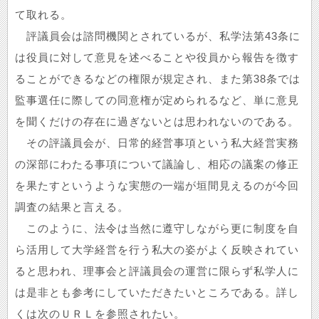
て取れる。
評議員会は諮問機関とされているが、私学法第43条に
は役員に対して意見を述べることや役員から報告を徴す
ることができるなどの権限が規定され、また第38条では
監事選任に際しての同意権が定められるなど、単に意見
を聞くだけの存在に過ぎないとは思われないのである。
その評議員会が、日常的経営事項という私大経営実務
の深部にわたる事項について議論し、相応の議案の修正
を果たすというような実態の一端が垣間見えるのが今回
調査の結果と言える。
このように、法令は当然に遵守しながら更に制度を自
ら活用して大学経営を行う私大の姿がよく反映されてい
ると思われ、理事会と評議員会の運営に限らず私学人に
は是非とも参考にしていただきたいところである。詳し
くは次のＵＲＬを参照されたい。