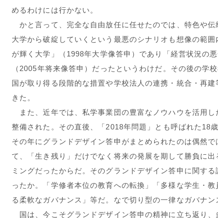
めるわけには行かない。
かと言って、完全な自由放任に任せたのでは、特色や伝
大学から破綻していくという最悪のシナリオも想像の範囲
が輝く大学」（1998年大学像答申）であり「経営状況の
（2005年将来像答申）だったというわけだ。その後の学
国が取り得る段階的な措置や学校法人の連携・統合・再建
きた。
また、近年では、私学事業団の豊富なノウハウを活用し
整備された。その直後、「2018年問題」とも呼ばれた1
その年にグランドデザイン答申がまとめられたのは偶然で
て、「生き残り」だけでなく将来の発展を期して勝負に出
ミングだったからだ。そのグランドデザイン答申に関する
ったか。「学修者本位の教育への転換」「多様な学生・教
る柔軟なガバナンス」等だ。なで切り型の一律なガバナン
国は、今こそグランドデザイン答申の精神に立ち返り、