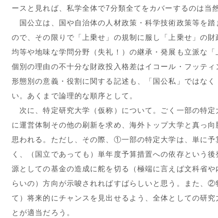
ースと見れば、私学全体で7分類全てをカバーするのは当
国公立は、国や自治体の人材政策・科学技術政策等を踏
ので、その限りで「上乗せ」の規制に服し「上乗せ」の財
均等や地味な学問分野（失礼！）の継承・発展も立派な「
個別の理由の不十分な財政投入格差はイコール・フッティ
形態別の意義・役割に関する記述も、「国公私」ではなく
い。あくまで論理的な順序として。
次に、特定研究大学（仮称）について。ごく一部の特定
に運営体制その他の刷新を求め、海外トップ大学と真っ向
思われる。ただし、その際、①一部の特定大学は、単に予
く、（国立であっても）単年度予算措置への依存という後
源としての基金の造成に舵を切る（極端に言えば文科省や
らいの）方向が示唆されればすばらしいと思う。また、②
て）将来的にチャンスを見出せるよう、全体としての研究
とが適当だろう。