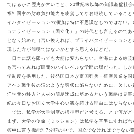
てはるかに歴史が古いこと、20世紀末以降の知識基盤社
福祉国家の財政負担能力を凌駕してなお継続していること
イバタイゼーションの潮流は特に不思議なものではない。む
ョナライゼーション（国立化）」の時代とも言えるのであ
となり始めた（言い換えれば、プライバタイゼーションと
現した方が簡明ではないかとすら思えるほどだ。
日本に話を限っても大筋は変わらない。空海による綜芸
も言ってみれば民間のハイレベルな学問の場だった。しか
学制度を採用した。後発国日本が富国強兵・殖産興業を国
アヘン戦争後の清のような窮状に陥らないために、欠しい
洋学問の移入と人材の簡易速成に努めるという戦略は見事
紀の今日なお国立大学中心史観を続ける理由にはならない
では、私学が大学制度の標準型だと考えることで何がど
まず、大学の使命（ミッション）は私学を基準にすればわか
答申に言う機能別7分類の中で、国立でなければできない