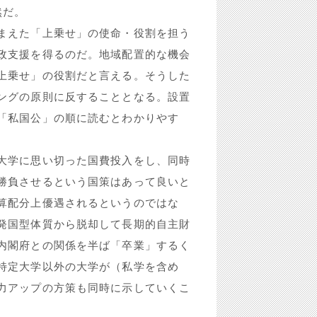
然だ。
まえた「上乗せ」の使命・役割を担う
政支援を得るのだ。地域配置的な機会
上乗せ」の役割だと言える。そうした
ングの原則に反することとなる。設置
「私国公」の順に読むとわかりやす
大学に思い切った国費投入をし、同時
勝負させるという国策はあって良いと
算配分上優遇されるというのではな
発国型体質から脱却して長期的自主財
内閣府との関係を半ば「卒業」するく
特定大学以外の大学が（私学を含め
力アップの方策も同時に示していくこ