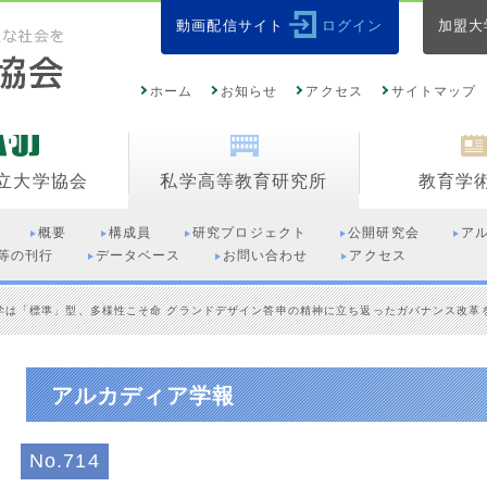
動画配信サイト
ログイン
加盟大
ホーム
お知らせ
アクセス
サイトマップ
立大学協会
私学高等教育研究所
教育学
概要
構成員
研究プロジェクト
公開研究会
ア
等の刊行
データベース
お問い合わせ
アクセス
学は「標準」型、多様性こそ命 グランドデザイン答申の精神に立ち返ったガバナンス改革
アルカディア学報
No.714