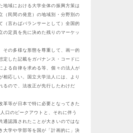
た地域における大学全体の振興方策は
立（民間の発意）の地域別・分野別の
て（言わばバランサーとして）全国的
立の定員を先に決めた残りのマーケッ
、その多様な形態を尊重して、画一的
想定した記載をガバナンス・コードに
による自律を求める等、個々の法人が
が相応しい。国立大学法人には、より
れるので、法改正が先行したわけだ
改革等が日本で特に必要となってきた
8歳人口のピークアウトと、それに伴う
共通認識されたことが大きいのではな
き大学や学部等を国が「計画的に」決