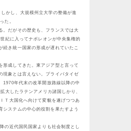
。しかし、大規模州立大学の整備が進
だった。
る。だがその歴史も、フランスでは大
19世紀に入ってナポレオンが中央集権的
が続き統一国家の形成が遅れていたこ
を形成してきた。東アジア型と言って
の現象とは言えない。プライバタイゼ
1970年代末の改革開放路線以降の中
速に拡大したラテンアメリカ諸国しかり、
しＩＴ大国化へ向けて変貌を遂げつつあ
育システムの中心的役割を果たすよう
以降の近代国民国家よりも社会制度とし