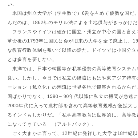
い。
米国は州立大学が（学生数で）6割を占めて優勢な国だ
んだのは、1862年のモリル法による土地供与がきっかけ
フランスやドイツは確かに国立・州立が中心の国と言え
革命後の1793年に国民公会が旧来の大学を全て廃止し、
な教育行政体制を敷いて以降の話だ。ドイツでは小国分立
とは多言を要しない。
東洋では、日本や韓国等が私学優勢の高等教育システム
良い。しかし、今日では私立の隆盛はもはや東アジア特有
ーション（私立化）の潮流は世界各地で観察されるからだ。
国ばかりでなく、1980～90年代以降に私立の機関が急
2000年代に入って農村部を含めて高等教育規模が急拡大
るインドもしかりだ。「私学高等教育は世界的に、高等教
になってきている」（アルトバック）。
ごく大まかに言って、12世紀に発祥した大学は18世紀