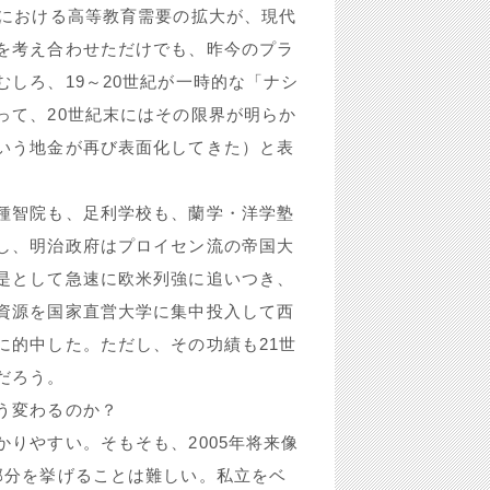
会における高等教育需要の拡大が、現代
を考え合わせただけでも、昨今のプラ
しろ、19～20世紀が一時的な「ナシ
って、20世紀末にはその限界が明らか
いう地金が再び表面化してきた）と表
種智院も、足利学校も、蘭学・洋学塾
し、明治政府はプロイセン流の帝国大
是として急速に欧米列強に追いつき、
資源を国家直営大学に集中投入して西
に的中した。ただし、その功績も21世
だろう。
う変わるのか？
りやすい。そもそも、2005年将来像
部分を挙げることは難しい。私立をベ