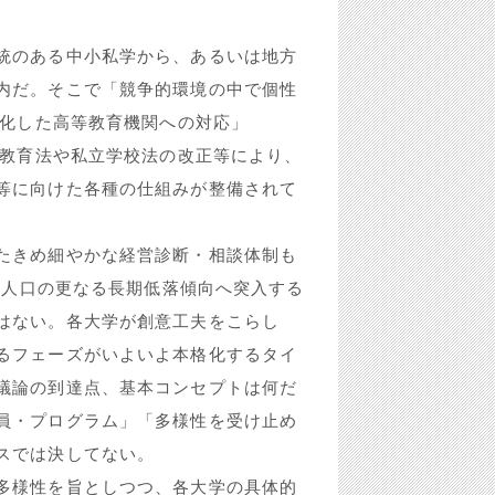
統のある中小私学から、あるいは地方
内だ。そこで「競争的環境の中で個性
悪化した高等教育機関への対応」
校教育法や私立学校法の改正等により、
等に向けた各種の仕組みが整備されて
たきめ細やかな経営診断・相談体制も
8歳人口の更なる長期低落傾向へ突入する
はない。各大学が創意工夫をこらし
るフェーズがいよいよ本格化するタイ
議論の到達点、基本コンセプトは何だ
員・プログラム」「多様性を受け止め
スでは決してない。
多様性を旨としつつ、各大学の具体的