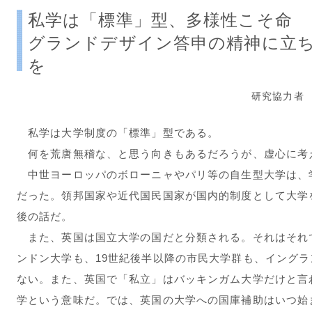
私学は「標準」型、多様性こそ命
グランドデザイン答申の精神に立
を
研究協力者
私学は大学制度の「標準」型である。
何を荒唐無稽な、と思う向きもあるだろうが、虚心に考
中世ヨーロッパのボローニャやパリ等の自生型大学は、
だった。領邦国家や近代国民国家が国内的制度として大学
後の話だ。
また、英国は国立大学の国だと分類される。それはそれ
ンドン大学も、19世紀後半以降の市民大学群も、イング
ない。また、英国で「私立」はバッキンガム大学だけと言
学という意味だ。では、英国の大学への国庫補助はいつ始ま