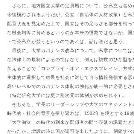
さらに、地方国立大学の定員増について。公私立も含め
今後検討されるようだが、公立（自治体の人材政策）と私
配置状況を見定めた上で、国立はその足らざる部分を補っ
な機会均等に努めるというのが本来の役割ではないか。国
トで公私立が競うというのであれば、話は逆だと思う。
最後に、大学ガバナンス改革について。私学については
な法律上の規制によるのではなく、例えば複数のひな型を
加えることで「コンプライ・オア・エクスプレイン」方式
主体的に選択して結果を社会に対して自ら情報発信する形
高いレベルでのガバナンス体制の強化が統一的に必要とさ
（特定研究大学には更に別次元の体制が求められる）。
そもそも、学長のリーダーシップや大学のマネジメント
時代的・社会的背景を振り返れば、1992年を境とする1
「大学淘汰」の時代の到来が関係者の間で喫緊の課題だと
かったか。増設の時に国が認可を出したように、閉鎖すべ