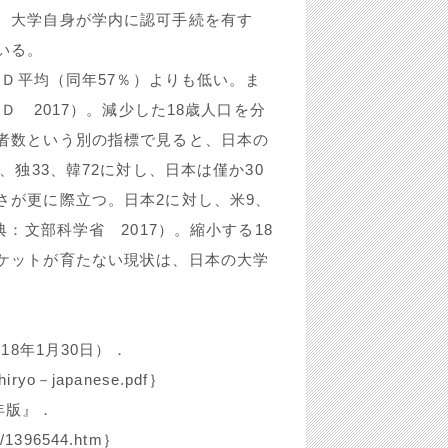
、大学自身が学内に認可手続を有す
いる。
ＣＤ平均（同年57％）よりも低い。ま
Ｄ 2017）。減少した18歳人口を分
者数という別の指標で見ると、日本の
、独33、韓72に対し、日本は僅か30
さが更に際立つ。日本2に対し、米9、
：文部科学省 2017）。縮小する18
ケットが育たない現状は、日本の大学
18年1月30日）．
oshiryo－japanese.pdf｝
年版』．
ku/1396544.htm｝