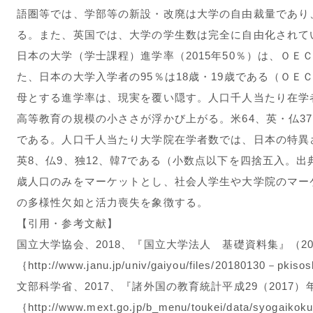
語圏等では、学部等の新設・改廃は大学の自由裁量であり
る。また、英国では、大学の学生数は完全に自由化されて
日本の大学（学士課程）進学率（2015年50％）は、ＯＥ
た、日本の大学入学者の95％は18歳・19歳である（ＯＥＣ
母とする進学率は、現実を覆い隠す。人口千人当たり在学
高等教育の規模の小ささが浮かび上がる。米64、英・仏37
である。人口千人当たり大学院在学者数では、日本の特異
英8、仏9、独12、韓7である（小数点以下を四捨五入。出典
歳人口のみをマーケットとし、社会人学生や大学院のマー
の多様性欠如と活力喪失を象徴する。
【引用・参考文献】
国立大学協会、2018、『国立大学法人 基礎資料集』（20
｛http://www.janu.jp/univ/gaiyou/files/20180130－pkis
文部科学省、2017、『諸外国の教育統計平成29（2017）
｛http://www.mext.go.jp/b_menu/toukei/data/syogaiko