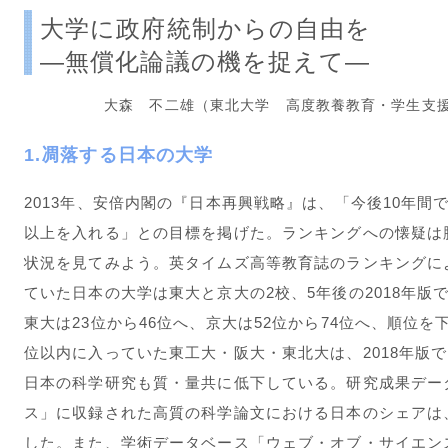
大学に政府統制からの自由を
―無償化論議の機を捉えて―
大森 不二雄（東北大学 高度教養教育・学生支
1.凋落する日本の大学
2013年、安倍内閣の『日本再興戦略』は、「今後10年間で
以上を入れる」との目標を掲げた。ランキングへの懐疑は
状況を見てみよう。英タイムズ高等教育誌のランキングによれ
ていた日本の大学は東大と京大の2校、5年後の2018年版
東大は23位から46位へ、京大は52位から74位へ、順位を下
位以内に入っていた東工大・阪大・東北大は、2018年版で
日本の科学研究も質・量共に低下している。研究成果デー
ス」に収録された高質の科学論文における日本のシェアは、2
した。また、学術データベース「ウェブ・オブ・サイエンス