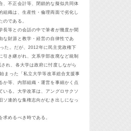
合、不正会計等、閉鎖的な擬似共同体
的組織は、生産性・倫理両面で劣化し
たのである。
学長等との会話の中で筆者が幾度か聞
由な財源と教学・経営の自律性であ
った。だが、2012年に民主党政権下
に引き継がれ、文系学部改廃など統制
減され、各大学は政府に忖度しながら
に始まった「私立大学等改革総合支援事
るか等、内部組織・運営を事細かく点
ている。大学改革は、アングロサクソ
旧ソ連的な集権志向がむき出しになっ
を求めるべき時である。