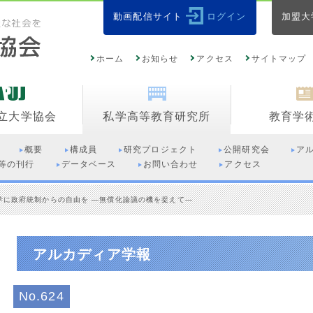
動画配信サイト
ログイン
加盟大
ホーム
お知らせ
アクセス
サイトマップ
立大学協会
私学高等教育研究所
教育学
概要
構成員
研究プロジェクト
公開研究会
ア
等の刊行
データベース
お問い合わせ
アクセス
学に政府統制からの自由を ―無償化論議の機を捉えて―
アルカディア学報
No.624