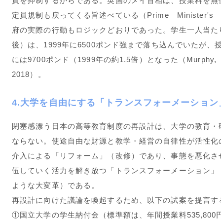
員を抑制するからである。英国のメイ首相は、授業料を無
定員規制も戻ってくる旨述べている（Prime Minister's 
府の実際の行動もロジックどおりであった。学生一人当たり
後）は、1999年に6500ポンド強まで落ち込んでいたが、
には9700ポンド（1999年の約1.5倍）となった（Murphy, S
2018）。
4.大学を自由にする「トランスフォーメーショ
閉塞感漂う日本の高等教育制度の再設計は、大学の教育・
ならない。使途自由な財源と教学・経営の自律性が活性化
介入による「リフォーム」（改修）であり、事態を悪化さ
伍していく活力を解き放つ「トランスフォーメーション」
ような大変革）である。
再設計に向けた議論を喚起するため、以下の試案を提言す
①国立大学の学生納付金（標準額は、年間授業料535,800円、入