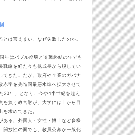
制
るとは言えまい。なぜ失敗したのか。
。同年はバブル崩壊と冷戦終結の年でも
長戦略を経た今も低成長から脱してい
ってきた。だが、政府や企業のガバナ
政赤字を先進国最悪水準へ拡大させて
た20年」となり、今や4半世紀を超え
責を負う政官財が、大学には上から目
出を求めてきた。
がある。外国人・女性・博士など多様
。開放性の面でも、教員公募が一般化