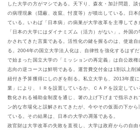
した大学の方がマシである。天下り、森友・加計問題、談
の病理現象（隠蔽、改竄、忖度等）が噴出している。日本
ている。いわば「日本病」の病巣が大学改革を主導してき
「日本の大学にはダイナミズム（活力）がない」。外国の
かされてきた言葉である。活性化の鍵を握るのは、使途自
る。2004年の国立大学法人化は、自律性を強化するはずだ
で始まった国立大学の「ミッションの再定義」は自公政権
志向の逆コースは鮮明である。運営費交付金は1割以上削
紐付き予算獲得にしのぎを削る。私立大学も、2013年度
業」により、ＩＲを設置しているか、ＣＡＰを設定してい
数化される補助金制度を通じ、箸の上げ下げまで指示され
ン的な市場化と誤解されてきたが、今やその仮面の下から
ている。その結果は、日本の大学の凋落である。
政官財は大学改革の失敗を直視し、大学は政府からの自由