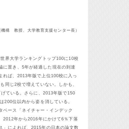
援機構 教授、大学教育支援センター長）
世界大学ランキングトップ100に10校
脇に置き、5年が経過した現在の到達
ば、2013年版で上位100校に入っ
でも同じ2校で増えていない。しかも、
げている。さらに、2013年版で150
は200位以内から姿を消している。
タベース「ネイチャー・インデック
012年から2016年にかけて6％下落
」によれば、2015年の日本の論文数