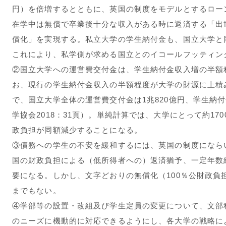
円）を倍増するとともに、英国の制度をモデルとするロー
在学中は無償で卒業後十分な収入がある時に返済する「出
償化」を実現する。私立大学の学生納付金も、国立大学と
これにより、私学側が求める国立とのイコールフッティン
②国立大学への運営費交付金は、学生納付金収入増の半額
お、現行の学生納付金収入の半額程度が大学の財源に上積み
で、国立大学全体の運営費交付金は1兆820億円、学生納付
学協会2018：31頁）。単純計算では、大学にとって約1
政負担が同額減少することになる。
③債務への学生の不安を緩和するには、英国の制度になら
国の財政負担による（低所得者への）返済猶予、一定年数
要になる。しかし、文字どおりの無償化（100％公財政負
までもない。
④学部等の設置・改組及び学生定員の変更について、文部
のニーズに機動的に対応できるようにし、各大学の戦略に