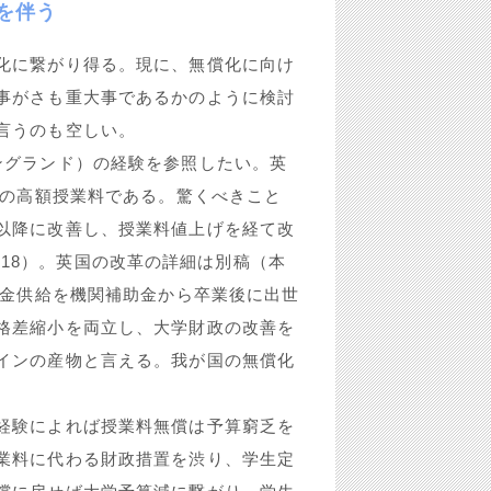
を伴う
化に繋がり得る。現に、無償化に向け
事がさも重大事であるかのように検討
言うのも空しい。
ングランド）の経験を参照したい。英
数の高額授業料である。驚くべきこと
以降に改善し、授業料値上げを経て改
ess 2018）。英国の改革の詳細は別稿（本
資金供給を機関補助金から卒業後に出世
格差縮小を両立し、大学財政の改善を
インの産物と言える。我が国の無償化
経験によれば授業料無償は予算窮乏を
業料に代わる財政措置を渋り、学生定