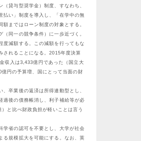
ン（貸与型奨学金）制度、すなわち、
世払い」制度を導入し、「在学中の無
同額まではローン制度の対象とする。
グ（同一の競争条件）に一歩近づく。
程度減額する。この減額を行ってもな
されることになる。2015年度決算
金収入は3,433億円であった（国立大
700億円の予算増、国にとって当面の財
い、卒業後の返済は所得連動型とし、
経過後の債務帳消し、利子補給等が必
担）と比べ財政負担が軽いことは言う
科学省の認可を不要とし、大学が社会
よる規模拡大を可能にする。なお、英