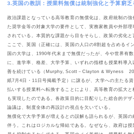
3.英国の教訓：授業料無償は統制強化と予算窮乏
政治課題となっている高等教育の無償化は、政府統制の強
た奨学金等の対象大学の要件として、実務家教員や外部理
されている。本質的な課題から目をそらし、政策の劣化と
ここで、英国（正確には、英国の人口の8割超を占めるイ
国の大学は、1990年代末まで無償だったが、今や世界有
に、進学率、格差、大学予算、いずれの指標も授業料導入
善を続けている（Murphy, Scott－Clayton & Wyn
紙7月4日・11日号掲載予定）に譲るが、大学への主たる
払いする授業料へ転換することにより、高等教育の拡大と
も実現したのである。各政策目的に目配りした総合的デザ
論議は、制度全体の再設計の視点を欠いている。
無償化で大学予算が増えるとの誤解も語られるが、英国の
伴う。これはロジカルな帰結である。なぜなら、政府は授