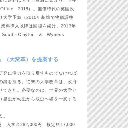
償に戻せば大学予算減に繋がり、学生
Office 2018）。無償時代の英国政
大学予算（2015年基準で物価調整
授業料導入以降は回復を続け、2013年
cott－Clayton & Wyness
ン」（大変革）を提案する
研究に活力を取り戻すものでなければ
の鍵を握る。従来の大学改革は、政府
せてきた。必要なのは、世界の大学と
（昆虫が幼虫から成虫へ姿を一変する
る。
学金282,000円、検定料17,000