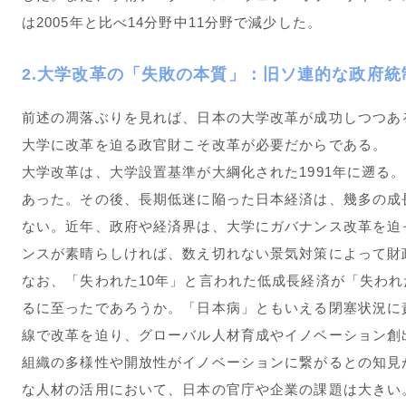
は2005年と比べ14分野中11分野で減少した。
2.大学改革の「失敗の本質」：旧ソ連的な政府統
前述の凋落ぶりを見れば、日本の大学改革が成功しつつあ
大学に改革を迫る政官財こそ改革が必要だからである。
大学改革は、大学設置基準が大綱化された1991年に遡る
あった。その後、長期低迷に陥った日本経済は、幾多の成
ない。近年、政府や経済界は、大学にガバナンス改革を迫
ンスが素晴らしければ、数え切れない景気対策によって財
なお、「失われた10年」と言われた低成長経済が「失われ
るに至ったであろうか。「日本病」ともいえる閉塞状況に
線で改革を迫り、グローバル人材育成やイノベーション創
組織の多様性や開放性がイノベーションに繋がるとの知見
な人材の活用において、日本の官庁や企業の課題は大きい