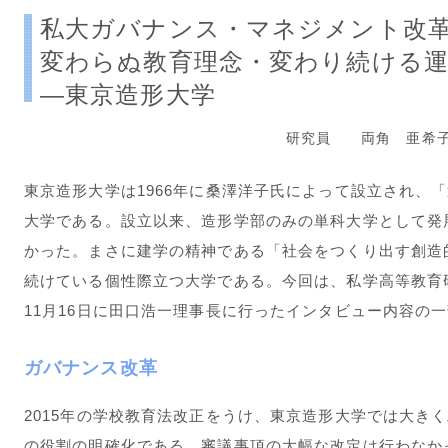
私大ガバナンス・マネジメント改革
変わらぬ教育理念・変わり続ける
―東京造形大学
研究員 両角 亜希子
東京造形大学は1966年に桑澤洋子氏によって設立され、
大学である。設立以来、造形学部のみの単科大学として発
かった。まさに建学の精神である「社会をつくり出す創造
続けている個性際立つ大学である。今回は、私学高等教育研
11月16日に田口浩一理事長に行ったインタビュー内容の
ガバナンス改革
2015年の学校教育法改正をうけ、東京造形大学では大き
の役割の明確化である。審議事項の大幅な改定は行わなか