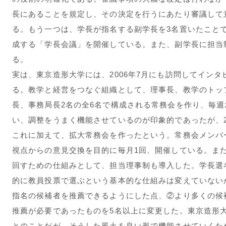
長にあることを規定し、その決定を行うにあたり審議して
る。もう一つは、学長が指名する副学長を3名置いたこと
成する「学長会議」を開催している。また、副学長に担当
る。
実は、東京造形大学には、2006年7月にも訪問してイン
る。教学と経営をつなぐ組織として、理事長、教学のトッ
長、事務局長2名の全6名で構成される常務会を作り、毎
い、調整をうまく機能させているのが印象的であったが、2
これに加えて、拡大常務会を作ったという。常務会メンバ
視点からの意見交換を目的に毎月1回、開催している。ま
回すための仕組みとして、担当理事制も導入した。学長選
的に教員投票で選ぶという基本的な仕組みは変えていない
指名の候補者を推薦できるようにした点、②より多くの候
推薦が必要であったものを5名以上に変更した。東京造形
とのことだが、そうした風土を良い形で機能させていくた