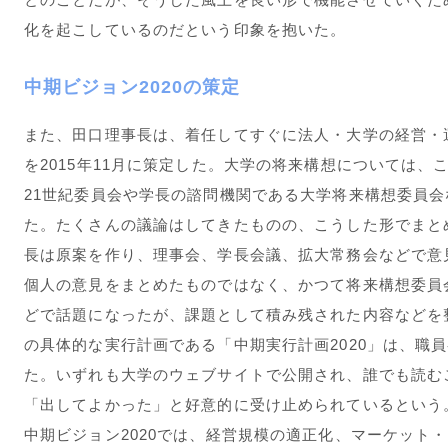
化を起こしているのだという印象を抱いた。
中期ビジョン
2020
の策定
また、田口理事長は、着任してすぐに法人・大学の経営・運
を2015年11月に策定した。大学の将来構想については
21世紀委員会や学長の諮問機関である大学将来構想委員
た。たくさんの議論はしてきたものの、こうした形でまと
長は原案を作り、理事会、学長会議、拡大常務会などで意
個人の意見をまとめたものではなく、かつて将来構想委員
どで話題になったが、課題として積み残された内容などを
の具体的な実行計画である「中期実行計画2020」は、職員参
た。いずれも大学のウェブサイトで公開され、誰でも読む
「出してよかった」と好意的に受け止められているという
中期ビジョン2020では、経営規模の適正化、マーケット