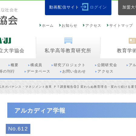
動画配信サイト
ログイン
加盟大
ホーム
お知らせ
アクセス
サイトマップ
立大学協会
私学高等教育研究所
教育学
概要
構成員
研究プロジェクト
公開研究会
ア
等の刊行
データベース
お問い合わせ
アクセス
私大ガバナンス・マネジメント改革 ＰＴ調査報告⑨】変わらぬ教育理念・変わり続ける運
アルカディア学報
No.612