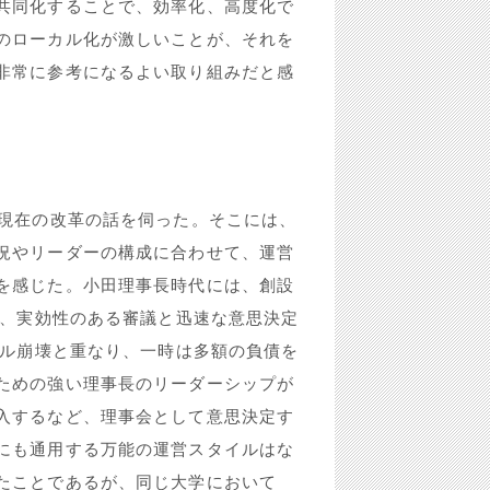
共同化することで、効率化、高度化で
のローカル化が激しいことが、それを
非常に参考になるよい取り組みだと感
、現在の改革の話を伺った。そこには、
況やリーダーの構成に合わせて、運営
を感じた。小田理事長時代には、創設
て、実効性のある審議と迅速な意思決定
ブル崩壊と重なり、一時は多額の負債を
ための強い理事長のリーダーシップが
入するなど、理事会として意思決定す
にも通用する万能の運営スタイルはな
たことであるが、同じ大学において