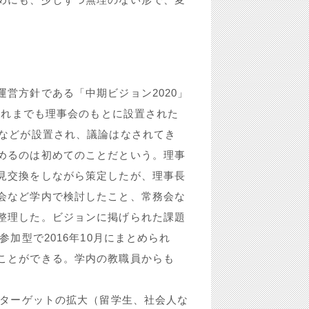
営方針である「中期ビジョン2020」
、これまでも理事会のもとに設置された
会などが設置され、議論はなされてき
めるのは初めてのことだという。理事
見交換をしながら策定したが、理事長
会など学内で検討したこと、常務会な
整理した。ビジョンに掲げられた課題
加型で2016年10月にまとめられ
ことができる。学内の教職員からも
。
・ターゲットの拡大（留学生、社会人な