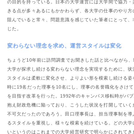
の目的を持っている。日本の大学運営には大学間で協力・
きる点が多々あるにもかかわらず、各大学の仕事のやり方
阻んでいると常々、問題意識を感じていた筆者にとって、
じた。
変わらない理念を求め、運営スタイルは変化
ちょうど10年前に訪問調査でお聞きした話と比べながら
大学が探求し続ける変わらない理念を実現するために、状
スタイルは柔軟に変化させ、よりよい形を模索し続ける姿
時に19名だった理事を10名にし、理事の名誉職化をさけ
を目指す改革を行った。1992年のキャンパス移転時がバ
抱え財政危機に陥っており、こうした状況を打開していく
不可欠だったのであろう。田口理事長は、担当理事制を導
るスタイルを重視し、様々な模索を続けている。どの大学
いというのはこれまでの大学経営研究で明らかにされてき