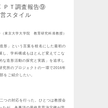
 ＰＴ調査報告⑨
運営スタイル
（東京大学大学院 教育研究科准教授）
「造形」という言葉を校名にした最初の
展し、学科構成もほとんど変えてこな
的な造形活動の探究と実践」を追求し
究所のプロジェクトの一環で2016年
一部をご紹介したい。
く二つの対応を行った。ひとつは教授会
ったが、各事項の最終意思決定権が学