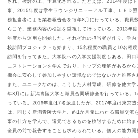
され、検討の上、予算化される。たとえば、2014年度は
事、2015年度は学生ラウンジリニューアル工事、ＬＥＤ
務担当者による業務報告会を毎年8月に行っている。職員数
らこそ、業務内容の検証を重視して行っている。2013年度
年度から運用を開始した。それぞれの担当者が作り、学内で
校訪問プロジェクトも始まり、15名程度の職員と10名程
訪問を行ってきた。大学院への入学支援制度もある。田口
ニストレーションを学んでおり、トップの理解があるから
機会に安心して参加しやすい環境なのではないかと推察さ
また、ユニークなのは、こうした人材育成、研修を他大学
年8月には新潟青陵大学と職員合同研修会を行っている。1
っている。2016年度は7名派遣したが、2017年度は東京
は、同じく新潟青陵大学と、約1か月間にわたる職員交流
事の仕方を学んで、還元できるものを検討するために始ま
全員の前で報告することも求められている。個人の能力開