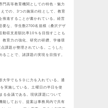
専門高等教育機関としての特色・魅力
うえでの、3つの施策の柱として、教育
を推進することが書かれている。経営
要な、学生数2700名規模（桑沢デザ
業活動収支差額比率10％を目指すことも
、教育力の強化、研究の研鑽、学修環
重点課題が整理されている。こうした
めることで、諸課題の実現を目指す。
形大学でもＳＤに力を入れている。通
グ」を実施している。土曜日の半日を使
集まる会議である。現状課題について
機能しており、提案は事務局内で共有