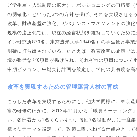
ど学生層・入試制度の拡大）、ポジショニングの再構築（
の明確化）といった3つの方針を掲げ、それを実現させる
改革、財政基盤の強化、ガバナンス・マネジメントの強化
規模の適正化では、現在の経営状態を維持していくために必
イン研究所870名、東京造形大学1840名）の学生数と事
明確に打ち出されている。たとえば、教育改革の施策では
境の整備など8項目が掲げられ、それぞれの項目について
中期ビジョン、中期実行計画を策定し、学内の共有度を高
改革を実現するための管理運営人材の育成
こうした改革を実現するためにも、他大学同様に、東京造
常の研修のほかに、2012年11月から「職員ミーティン
い、各部署から1名くらいずつ、毎回7名程度が月に一度
様々なテーマを設定して、政策に吸い上げる仕組みとして