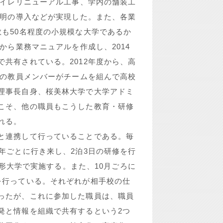
トイレリニューアル工事、学内の舗装工
照明の導入などが実現した。また、各業
も50名程度の小規模な大学であるか
から業務マニュアルを作成し、2014
共有されている。2012年度から、高
度の教員メンバーがチームを組んで高校
理事長自身、桜美林大学で大学アドミ
こそ、他の職員もこうした教育・研修
れる。
と連携して行っていることである。毎
年ごとに行き来し、2泊3日の研修を行
造形大学で実施する。また、10月ごろに
を行っている。それぞれが相手校の仕
ったが、これに参加した職員は、職員
発と情報を組織で共有するという2つ