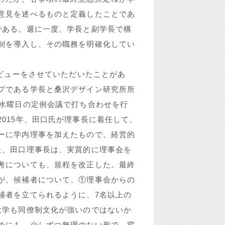
意見を述べるものと定義したことであ
である。週に一度、学長と副学長で構
制を導入し、その職務を明確化してい
タビューをさせていただいたことがあ
プである学長と桑沢デザイン研究所所
週水曜日の定例会議で打ち合わせを行
015年、田口氏が理事長に着任して、
ーに学内理事を加えたもので、経営的
た、田口理事長は、実質的に理事会を
考についても、規程を改正した。最終
が、候補者について、①理事会からの
補者を立てられるように、7名以上の
大学も同僚制文化が強いのではないか
めにも、少しずつ無理のない形で、変