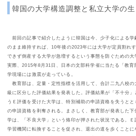
韓国の大学構造調整と私立大学の生
前回の記事で紹介したように韓国は今、少子化による学
のまま維持すれば、10年後の2023年には大学が定員割れ
できず倒産する大学が急増するという事態を防ぐための大
実際、2015年8月31日、日本の文部科学省に当たる「教
学現場には激震が走っている。
教育部は、定量・定性指標を活用して、合計二九八校の
級に区分した評価結果を発表した。評価結果が「不十分」
うＥ評価を受けた大学は、特別補助の申請資格を失うとと
の申請資格を剥奪される。まさしく、教育部が発表した下
学は、「不良大学」という烙印が押された状況である。Ｅ
学習機関に転換することを促され、退出の道を歩くことに