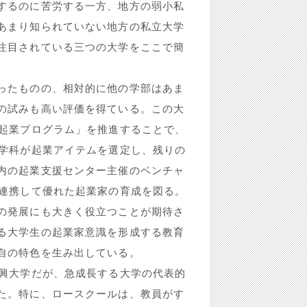
するのに苦労する一方、地方の弱小私
あまり知られていない地方の私立大学
注目されている三つの大学をここで簡
ったものの、相対的に他の学部はあま
の試みも高い評価を得ている。この大
1起業プログラム」を推進することで、
の学科が起業アイテムを選定し、残りの
内の起業支援センター主催のベンチャ
と連携して優れた起業家の育成を図る。
の発展にも大きく役立つことが期待さ
る大学生の起業家意識を形成する教育
自の特色を生み出している。
興大学だが、急成長する大学の代表的
た。特に、ロースクールは、教員がす