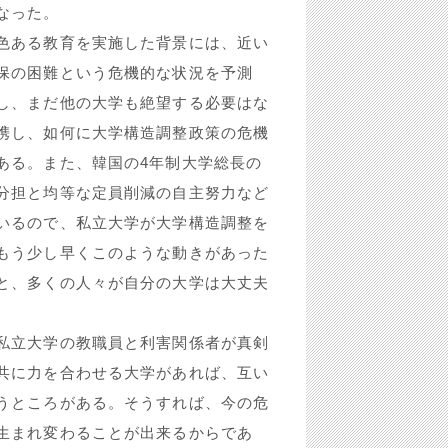
なった。
色ある教育を実施した背景には、近い
保の困難という危機的な状況を予測
し、まだ他の大学も絶望する必要はな
携し、如何に大学構造調整政策の危機
ある。また、韓国の4年制大学総長の
分担と均等な定員削減の自主努力など
いるので、私立大学が大学構造調整を
もう少し早くこのような動きがあった
と、多くの人々が自分の大学は大丈夫
私立大学の教職員と利害関係者が真剣
共に力を合わせる大学があれば、互い
うところがある。そうすれば、今の危
生まれ変わることが出来るからであ