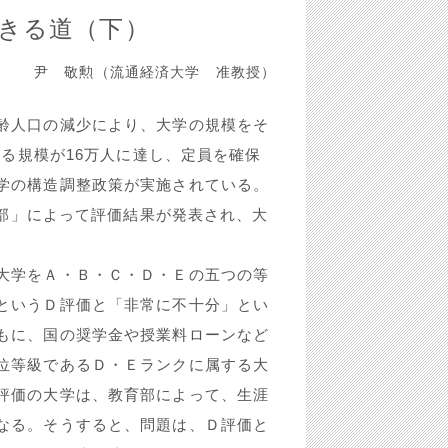
きる道（下）
尹 敬勲（流通経済大学 准教授）
齢人口の減少により、大学の規模をそ
する規模が16万人に達し、定員を確保
学の構造調整政策が実施されている。
育部」によって評価結果が発表され、大
大学をＡ・Ｂ・Ｃ・Ｄ・Ｅの五つの等
というＤ評価と「非常に不十分」とい
もに、国の奨学金や授業料ローンなど
位等級であるＤ・Ｅランクに属する大
評価の大学は、教育部によって、生涯
なる。そうすると、問題は、Ｄ評価と