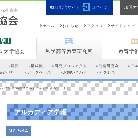
動画配信サイト
ログイン
加盟大
ホーム
お知らせ
アクセス
サイトマップ
立大学協会
私学高等教育研究所
教育学
概要
構成員
研究プロジェクト
公開研究会
ア
等の刊行
データベース
お問い合わせ
アクセス
国の大学構造調整と私立大学の生きる道（下）
アルカディア学報
No.584