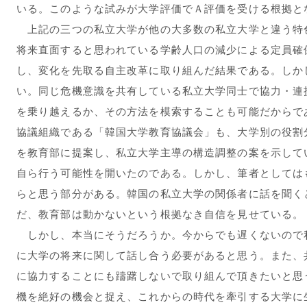
いる。このような試みが大学評価でＡ評価を受ける根拠と
上記の三つの私立大学が他の大多数の私立大学と違う特
将来直面すると思われている学齢人口の減少による定員確
し、変化を先取る自主改革に取り組んだ結果である。しか
い。同じ危機意識を共有している私立大学同士で協力・連
を乗り越えるか、その方法を模索することも可能だからで
協議組織である「韓国大学教育協議会」も、大学別の役割
を教育部に提案し、私立大学主導の構造調整の案を示して
自ら行う可能性を開いたのである。しかし、筆者としては
らと思う部分がある。韓国の私立大学の関係者に話を聞く
だ、教育部は動かないという根拠なき自信を見せている。
しかし、本当にそうだろうか。今からでも遅くないので
に大学の将来に関して話し合う必要があると思う。また、
に協力することにも躊躇しないで取り組んで頂きたいと思
機を絶好の機会と捉え、これからの時代を牽引する大学に