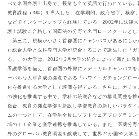
べて米国弁護士出身で、授業も全て英語で行われている。
教育課程（3年）を導入した。在学期間、政府省庁、検察
などでインターンシップを経験している。2002年に法律大
護士試験に合格して国際法の分野で名門ロースクールとし
第三に、規模が小さく首都圏にキャンパスがあるにもか
た総合大学と医科専門大学が統合することで誕生した「ガ
る。この大学は、2012年3月大学の統合によって新たに
看護学部を備え、首都圏の外郭にメディカルキャンパスを
ーバルな人材育成の拠点である「ハワイ・ガチョングロー
化を推進する大学として評価を得ている。さらに、ガチョ
の強化を推進する中で、学科の統廃合などの構造調整を推
複合」教育の拠点学部を新設し学部教育の新しいパラダイ
ムの一つとして、在学生全員にソフトウェアプログラミン
域のＩＴ企業と産学連携を推進している。また、医薬分野
外のグローバル教育環境を醸成して、世界24か国92大学