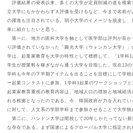
評価結果の発表以来、多くの大学が定員削減の道を模索
立大学にもかかわらずＡ評価を受けるなど、今まで名前が
の躍進も注目されている。弱小大学のイメージを脱皮し、
単に紹介したいと思う。
第一に、地方の医科大学を軸として医学部は評判が良か
り評価されていなかった「圓光大学（ウォンカン大学）」
学は、起業家教育を大学の特性として標榜して、「1学科
学生が授業料を稼ぎながら通う大学を目指した。現在13
学科も今年の下半期アイテムを出ることを目標にして学校
ー起業コンテストに参加、1学科1起業のワークショップ
起業家教育重視の教育内容は、地域人口の増加と地域経済
れる根拠となったのである。今、韓国政府が力を入れてい
に対して、人文系の学部学科まで参加させることで大学独
第二に、ハンドン大学は開校して20年しかたってない新
な存在である。まず国連によるグローバル大学に指定され