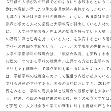
Ｃ評価の大学が次の評価でどのように生き残るかというこ
別に教育部が示した水準の定員削減を実施するしかない。
を減らす方法は学部学科の統廃合しかない。教育部は学部
業界が求める人材の需要と大学教育が排出している人材の
に、「人文科学的素養と理工系の知識を持っている人材」
の基礎知識と思考を持っている人材」を教育するという意
学科への再編を求めている。しかし、大学現場の内情みる
大学の学部学科の統廃合は、「融複合教育」を実現する余
指標の一つである学科の就職率が上昇する方法に主眼をお
学科をまず統廃合して減点要因を最小限に留めようとして
は、学部学科の統廃合をめぐって混乱や内紛が起きている
文社会系列の学科である。国会の資料においても、2015
況をみると、学科の定員削減と統廃合の規模が最も大きい
る。結局、今回の評価結果の発表後、多くの私立大学では
が実態で、人文社会系の学問の衰退に対する憂慮の声も上