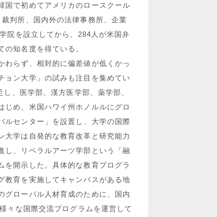
韓国で初めてアメリカのロースクール
、裁判所、国内外の法律事務所、企業
学院を設立してから、284人が米国弁
ての知名度を得ている。
かわらず、相対的に偏差値が低くかっ
チョン大学」の試みも注目を集めてい
発足し、医学部、漢方医学部、薬学部、
はじめ、米国ハワイ州ホノルルにグロ
バルセンター」を設置し、大学の国際
ン大学は自発的な教育改革と研究能力
進し、リベラルアーツ学部という「融
ムを開示した。具体的な教育プログラ
グ教育を実施してキャンパスがある地
のグローバル人材育成のために、国内
と様々な国際交流プログラムを運営して