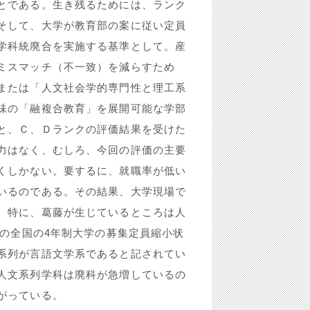
とである。生き残るためには、ランク
そして、大学が教育部の案に従い定員
学科統廃合を実施する基準として。産
ミスマッチ（不一致）を減らすため
または「人文社会学的専門性と理工系
味の「融複合教育」を展開可能な学部
と、Ｃ、Ｄランクの評価結果を受けた
力はなく、むしろ、今回の評価の主要
くしかない。要するに、就職率が低い
いるのである。その結果、大学現場で
。特に、葛藤が生じているところは人
年の全国の4年制大学の募集定員縮小状
系列が言語文学系であると記されてい
人文系列学科は廃科が急増しているの
がっている。