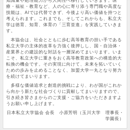
知識量や処理能力から人間性へ移行していきます。医
療・福祉・教育など、人の心に寄り添う専門職や高度な
技能は、AIでは代替できず、今後より高い価値を持つと
考えられます。これまでも、そしてこれからも、私立大
学は徳育、知育、体育の「三育並進」を実践していきま
す。
本協会は、社会とともに歩む高等教育の担い手である
私立大学の主体的改革を力強く後押しし、国・自治体・
産業界との建設的な対話を一層深めてまいります。いま
こそ、私立大学に重きをおく高等教育政策への構造的大
転換の機会です。その実現に向けて、未来を拓いていく
ための歩みを止めることなく、加盟大学一丸となり努力
を続けてまいります。
多様な価値追求と創造的挑戦により、わが国がこれか
ら向かう新たな社会づくりに貢献してまいりますので、
引き続き皆さまからのご支援・ご協力をいただきますよ
うお願い申し上げます。
日本私立大学協会 会長 小原芳明（玉川大学 理事長・
学園長）