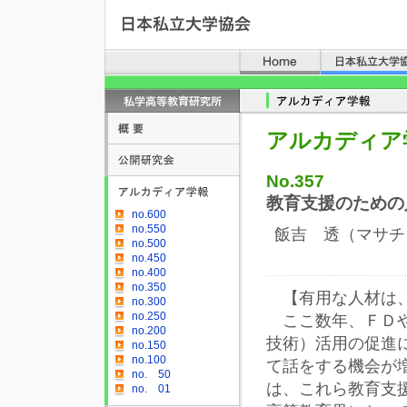
アルカディア
No.357
教育支援のための
no.600
no.550
飯吉 透（マサチ
no.500
no.450
no.400
no.350
【有用な人材は、
no.300
no.250
ここ数年、ＦＤや
no.200
技術）活用の促進
no.150
no.100
て話をする機会が
no. 50
は、これら教育支
no. 01