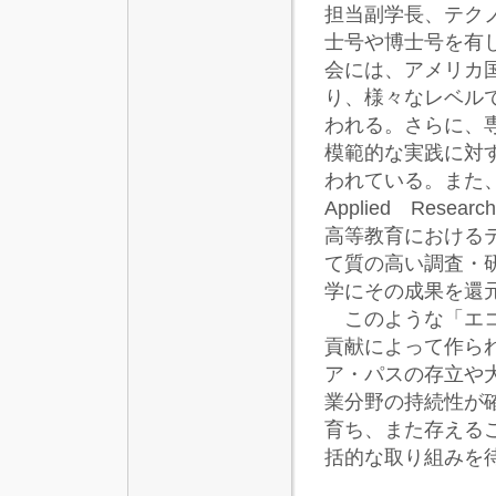
担当副学長、テク
士号や博士号を有
会には、アメリカ
り、様々なレベル
われる。さらに、
模範的な実践に対
われている。また、Ｅ
Applied Re
高等教育における
て質の高い調査・
学にその成果を還
このような「エコ
貢献によって作ら
ア・パスの存立や
業分野の持続性が
育ち、また存える
括的な取り組みを