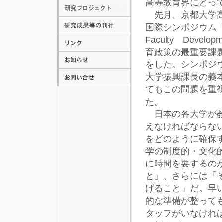
高等教育界にとっ
先月、京都大学高
国際シンポジウム「日
Faculty Dev
育政策の最重要課
をした。シンポジ
大学振興課長の義
てもこの問題を重
た。
日本の各大学が教
えなければならな
をどのように確保
学の制度的・文化
に時間を要するの
と」、さらには「
げること」だ。早
的な準備が整って
タッフがいなけれ