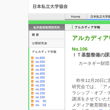
アルカディア
No.106
ＩＴ基盤整備の課
no.600
no.550
カーネギー財団
no.500
no.450
no.400
no.350
昨年12月20日に
no.300
no.250
研究会では、「ア
no.200
ラシップ・オブ・
no.150
no.100
講演をさせていた
no. 50
メディア教育開発
no. 01