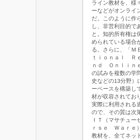
ライン教材を、様
ーなどがオンライ
だ。このように作
し、非営利目的で
と。知的所有権は
められている場合
る。さらに、「Ｍ
ｔｉｏｎａｌ Ｒ
ｎｄ Ｏｎｌｉｎ
の試みを複数の学
史などの13分野
ーベースを構築し
材が収容されてお
実際に利用される
ので、その質は次
ＩＴ（マサチュー
ｒｓｅ Ｗａｒｅ）
教材を、全てネッ