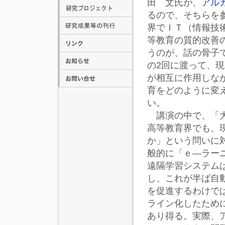
田 文氏が、
アルカ
るので、そちらを
界でＩＴ（情報技
等教育の質的改善
うのが、話の骨子
の2回に渡って、
が相互に作用しな
育をどのように変
い。
講演の中で、「大
高等教育界でも、
か」という問いに
般的に「ｅ―ラー
遠隔学習システム
し、これが半ば自
を促進するわけで
ライン化したため
あり得る。実際、