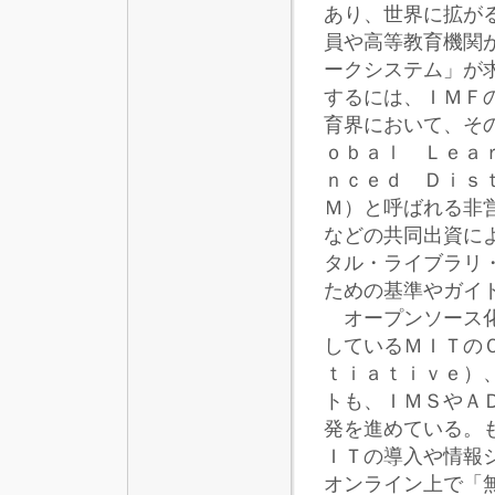
あり、世界に拡が
員や高等教育機関
ークシステム」が
するには、ＩＭＦ
育界において、そ
ｏｂａｌ Ｌｅａ
ｎｃｅｄ Ｄｉｓ
Ｍ）と呼ばれる非
などの共同出資に
タル・ライブラリ
ための基準やガイ
オープンソース化
しているＭＩＴの
ｔｉａｔｉｖｅ）
トも、ＩＭＳやＡ
発を進めている。
ＩＴの導入や情報
オンライン上で「